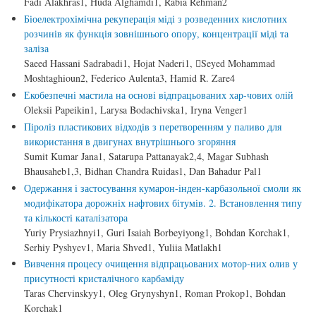
Fadi Alakhras1, Huda Alghamdi1, Rabia Rehman2
Біоелектрохімічна рекуперація міді з розведенних кислотних
розчинів як функція зовнішнього опору, концентрації міді та
заліза
Saeed Hassani Sadrabadi1, Hojat Naderi1, Seyed Mohammad
Moshtaghioun2, Federico Aulenta3, Hamid R. Zare4
Екобезпечні мастила на основі відпрацьованих хар-чових олій
Oleksii Papeikin1, Larysa Bodachivska1, Iryna Venger1
Піроліз пластикових відходів з перетворенням у паливо для
використання в двигунах внутрішнього згоряння
Sumit Kumar Jana1, Satarupa Pattanayak2,4, Magar Subhash
Bhausaheb1,3, Bidhan Chandra Ruidas1, Dan Bahadur Pal1
Одержання і застосування кумарон-інден-карбазольної смоли як
модифікатора дорожніх нафтових бітумів. 2. Встановлення типу
та кількості каталізатора
Yuriy Prysiazhnyi1, Guri Isaiah Borbeyiyong1, Bohdan Korchak1,
Serhiy Pyshyev1, Maria Shved1, Yuliia Matlakh1
Вивчення процесу очищення відпрацьованих мотор-них олив у
присутності кристалічного карбаміду
Taras Chervinskyy1, Oleg Grynyshyn1, Roman Prokop1, Bohdan
Korchak1