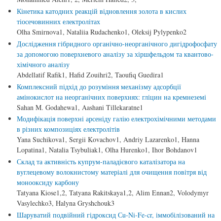
Кінетика катодних реакцій відновлення золота в кислих
тіосечовинних електролітах
Olha Smirnova1, Nataliia Rudachenko1, Oleksij Pylypenko2
Дослідження гібридного органічно-неорганічного дигідрофосфату
за допомогою поверхневого аналізу за хіршфельдом та квантово-
хімічного аналізу
Abdellatif Rafik1, Hafid Zouihri2, Taoufiq Guedira1
Комплексний підхід до розуміння механізму адсорбції
амінокислот на неорганічних поверхнях: гліцин на кремнеземі
Sahan M. Godahewa1, Aashani Tillekaratne1
Модифікація поверхні арсеніду галію електрохімічними методами
в різних композиціях електролітів
Yana Suchikova1, Sergii Kovachov1, Andriy Lazarenko1, Hanna
Lopatina1, Natalia Tsybuliak1, Olha Нurenko1, Ihor Bohdanov1
Склад та активність купрум-паладієвого каталізатора на
вуглецевому волокнистому матеріалі для очищення повітря від
монооксиду карбону
Tatyana Kiose1,2, Tatyana Rakitskaya1,2, Alim Ennan2, Volodymyr
Vasylechko3, Halyna Gryshchouk3
Шаруватий подвійний гідроксид Сu-Ni-Fe-cr, іммобілізований на