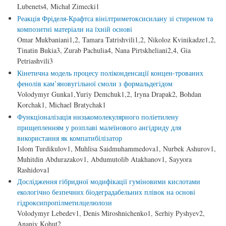
Lubenets4, Michał Zimecki1
Реакція Фріделя-Крафтса вінілтриметоксисилану зі стиреном та
композитні матеріали на їхній основі
Omar Mukbaniani1,2, Tamara Tatrishvili1,2, Nikoloz Kvinikadze1,2,
Tinatin Bukia3, Zurab Pachulia4, Nana Pirtskheliani2,4, Gia
Petriashvili3
Кінетична модель процесу поліконденсації концен-трованих
фенолів кам’яновугільної смоли з формальдегідом
Volodymyr Gunka1,Yuriy Demchuk1,2, Iryna Drapak2, Bohdan
Korchak1, Michael Bratychak1
Функціоналізація низькомолекулярного поліетилену
прищепленням у розплаві малеїнового ангідриду для
використання як компатибілізатор
Islom Turdikulov1, Muhlisa Saidmuhammedova1, Nurbek Ashurov1,
Muhitdin Abdurazakov1, Abdumutolib Atakhanov1, Sayyora
Rashidova1
Дослідження гібридної модифікації гуміновими кислотами
екологічно безпечних біодеградабельних плівок на основі
гідроксипропілметилцелюлози
Volodymyr Lebedev1, Denis Miroshnichenko1, Serhiy Pyshyev2,
Ananiy Kohut2