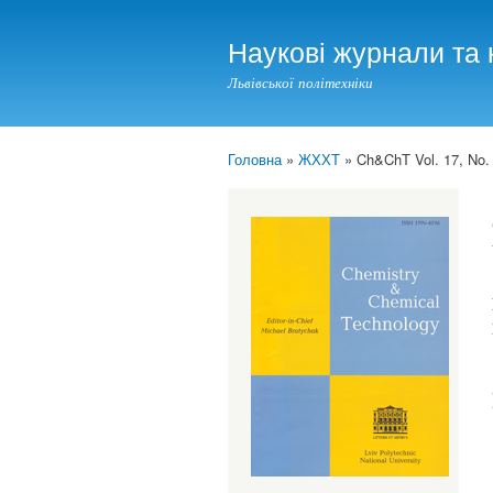
Наукові журнали та 
Львівської політехніки
Головна
»
ЖХХТ
» Ch&ChT Vol. 17, No. 
You are here