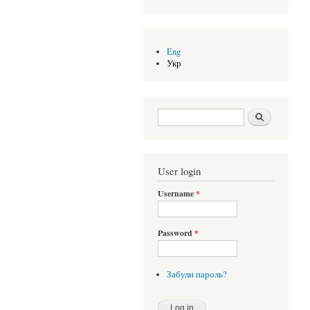
Eng
Укр
Search form
Шукати
User login
Username
*
Password
*
Забули пароль?