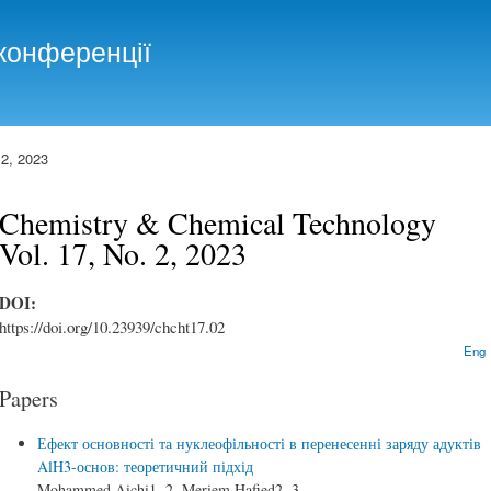
Skip to
main
конференції
content
2, 2023
Chemistry & Chemical Technology
Vol. 17, No. 2, 2023
DOI:
https://doi.org/10.23939/chcht17.02
Eng
Papers
Ефект основності та нуклеофільності в перенесенні заряду адуктів
AlH3-основ: теоретичний підхід
Mohammed Aichi1, 2, Meriem Hafied2, 3,