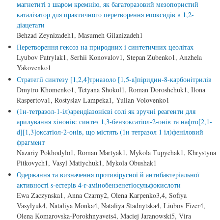
магнетиті з шаром кремнію, як багаторазовий мезопористий
каталізатор для практичного перетворення епоксидів в 1,2-
діацетати
Behzad Zeynizadeh1, Masumeh Gilanizadeh1
Перетворення гексоз на природних і синтетичних цеолітах
Lyubov Patrylak1, Serhii Konovalov1, Stepan Zubenko1, Anzhela
Yakovenko1
Стратегії синтезу [1,2,4]триазоло [1,5-a]піридин-8-карбонітрилів
Dmytro Khomenko1, Tetyana Shokol1, Roman Doroshchuk1, Ilona
Raspertova1, Rostyslav Lampeka1, Yulian Volovenko1
(1н-тетразол-1-іл)арендіазонієві солі як зручні реагенти для
арилування хінонів: синтез 1,3-бензоксатіол-2-онів та нафто[2,1-
d][1,3]оксатіол-2-онів, що містять (1н тетразол 1 іл)феніловий
фрагмент
Nazariy Pokhodylo1, Roman Martyak1, Mykola Тupychak1, Khrystyna
Pitkovych1, Vasyl Matiychuk1, Mykola Obushak1
Одержання та визначення противірусної й антибактеріальної
активності s-естерів 4-r-амінобензенетіосульфокислоти
Ewa Zaczynska1, Anna Czarny2, Оlena Karpenko3,4, Sofiya
Vasylyuk4, Nataliya Monka4, Nataliya Stadnytska4, Liubov Fizer4,
Olena Komarovska-Porokhnyavets4, Maciej Jaranowski5, Vira