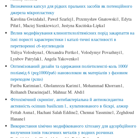
Визначення капсул для рідких пральних засобів як потенційного
джерела мікропластику
Karolina Gwizdała1, Paweł Szarlej1, Przemysław Gnatowski1, Edyta
Piłat1, Maciej Sienkiewicz1, Justyna Kucińska-Lipka1
Вплив модифікування клиноптилолітвмісних порід закарпаття на
їхні пористі характеристики і каталі-тичні властивості в
перетворенні c6-вуглеводнів
Yuliya Voloshyna1, Olexandra Pertko1, Volodymyr Povazhnyi1,
Lyubov Patrylak1, Angela Yakovenko1
Оптимізований дизайн та одержання поліетиленглі-коль 1000/
поліамід 6 (peg1000/pa6) нановолокон як матеріалів з фазовим
переходом (pcms)
Fariba Karimian1, Gholamreza Karimi1, Mohammad Khorram1,
Reihaneh Daraeinejad1, Mahnaz M. Abdi1
Фітохімічний скринінг, антибактеріальна й антиоксидантна
активність ocimum basilicum l., культивованого в біскрі, алжир
Fettah Asma1, Hachani Salah Eddine2, Chennai Yassmine1, Zeghdoud
Hanane1
Використання хімічно модифікованого хітозану для адсорбційного
вилучення іонів токсичних металів у водних розчинах