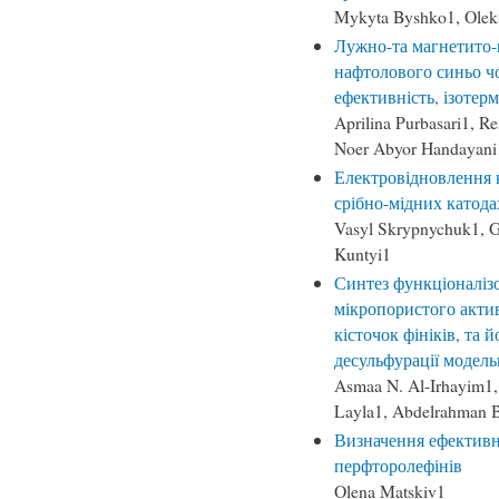
Mykyta Byshko1, Olek
Лужно-та магнетито-м
нафтолового синьо чо
ефективність, ізотерм
Aprilina Purbasari1, R
Noer Abyor Handayani
Електровідновлення 
срібно-мідних катода
Vasyl Skrypnychuk1, G
Kuntyi1
Синтез функціоналіз
мікропористого актив
кісточок фініків, та 
десульфурації модель
Asmaa N. Al-Irhayim1
Layla1, Abdelrahman B
Визначення ефектив
перфторолефінів
Olena Matskiv1