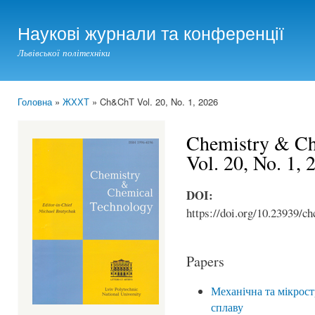
Ski
mai
Наукові журнали та конференції
con
Львівської політехніки
Головна
»
ЖХХТ
» Ch&ChT Vol. 20, No. 1, 2026
You are here
Chemistry & Ch
Vol. 20, No. 1, 
DOI:
https://doi.org/10.23939/ch
Papers
Механічна та мікрос
сплаву