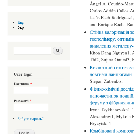
Ángel A. Coutiño-Mart
Carlos Adrián Calles-Ar
Jesús Pech-Rodríguez1
Eng
and Enrique Rocha-Ra
Укр
Стійка валоризація з
геополімеру: оптиміз
видалення метилену-
Search form
Шукати
Khoa Dang Nguyen1, 
Thi2, Sujitra Onutai3
Кислотний синтез ест
довгими ланцюгами
User login
Stepan Zubenko1
Username
*
Фізико-хімічні дослі
наночастинок подвій
Password
*
феруму з фібрилярни
Iryna Tsykhanovska1, T
Alexandrov1, Mykola R
Забули пароль?
Bryzytska4
Комбіновані компози