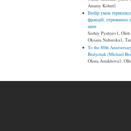
Ananiy Kohut1
Вибір умов термоокс
фракцій, отриманих з
шин
Serhiy Pyshyev1, Oleh
Oksana Nahurska1, Tar
To the 80th Anniversar
Bratychak (Michael Br
Olena Astakhova1, Olh