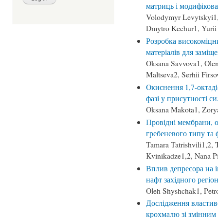
матриць і модифіков
Volodymyr Levytskyi1,
Dmytro Kechur1, Yuri
Розробка високоміцн
матеріалів для заміщ
Oksana Savvova1, Olen
Maltseva2, Serhii Firs
Oкиснення 1,7-октад
фазі у присутності си
Oksana Makota1, Zory
Провідні мембрани, 
гребеневого типу та 
Tamara Tatrishvili1,2, 
Kvinikadze1,2, Nana P
Вплив депресора на і
нафт західного регіо
Oleh Shyshchak1, Petr
Дослідження властив
крохмалю зі змінним