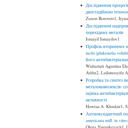
Дослідження процесів
двостадійною технол
Zenon Borovets1, Iryn
Дослідження надпров
перехідних металів
Ismayil Ismayilov1
Профіль вторинних ме
inchi (plukenetia volub
його антибактеріальн
Widiastuti Agustina Ek
Arifin2, Lailatussyifa
Розробка та синтез ім
металокомплексів: сп
оцінка антибактеріал
активності
Howraa A. Khudair1, 
Антиоксидантний поте
americana mill. in vit
Olena Yaremkevych1, O