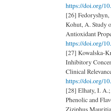
https://doi.org/1
[26] Fedoryshyn, 
Kohut, A. Study 
Antioxidant Prop
https://doi.org/1
[27] Kowalska-K
Inhibitory Concen
Clinical Relevanc
https://doi.org/
[28] Elhaty, I. A
Phenolic and Flav
Ziziphus Mauritia