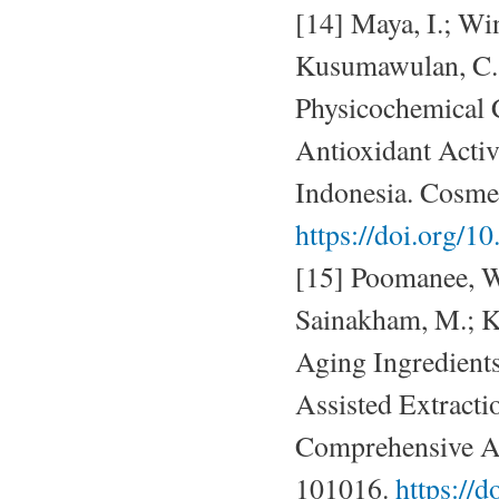
[14] Maya, I.; Win
Kusumawulan, C. K
Physicochemical Ch
Antioxidant Activ
Indonesia. Cosmet
https://doi.org/
[15] Poomanee, W.
Sainakham, M.; Ki
Aging Ingredient
Assisted Extract
Comprehensive Ana
101016.
https://d