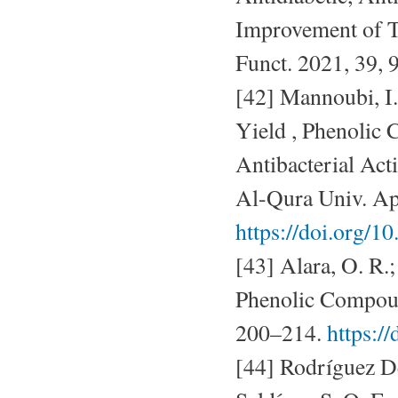
Improvement of T
Funct. 2021, 39,
[42] Mannoubi, I.
Yield , Phenolic 
Antibacterial Act
Al-Qura Univ. App
https://doi.org/
[43] Alara, O. R.
Phenolic Compoun
200–214.
https:/
[44] Rodríguez De