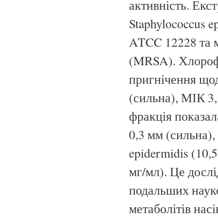
активність. Екст
Staphylococcus e
ATCC 12228 та м
(MRSA). Хлороф
пригнічення щод
(сильна), МІК 3,
фракція показала
0,3 мм (сильна),
epidermidis (10,
мг/мл). Це досл
подальших наук
метаболітів нас