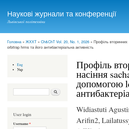
Ski
mai
Наукові журнали та конференції
con
Львівської політехніки
Головна
»
ЖХХТ
»
Ch&ChT Vol. 20, No. 1, 2026
» Профіль вторинних ме
You are here
orbitrap hrms та його антибактеріальна активність
Профіль вто
Eng
Укр
насіння sacha 
допомогою lc
антибактері
Search form
Шукати
Widiastuti Agusti
User login
Arifin2, Lailatu
Username
*