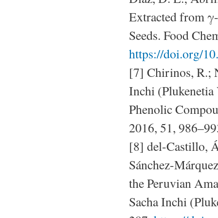
Extracted from γ-
Seeds. Food Chem
https://doi.org/1
[7] Chirinos, R.;
Inchi (Plukenetia 
Phenolic Compound
2016, 51, 986–99
[8] del-Castillo,
Sánchez-Márquez,
the Peruvian Ama
Sacha Inchi (Pluk