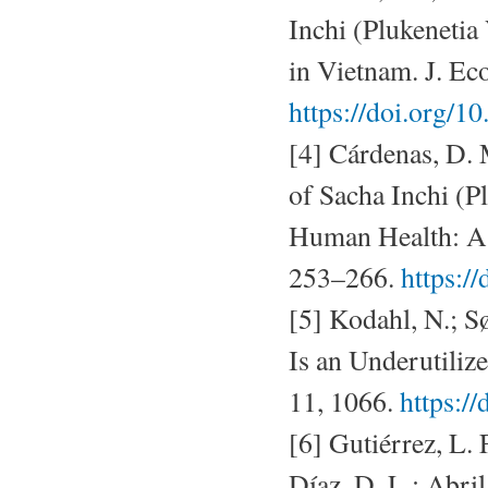
Inchi (Plukenetia
in Vietnam. J. Ec
https://doi.org/
[4] Cárdenas, D. M
of Sacha Inchi (P
Human Health: A 
253–266.
https:/
[5] Kodahl, N.; S
Is an Underutiliz
11, 1066.
https:/
[6] Gutiérrez, L.
Díaz, D. L.; Abril