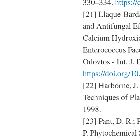
330–334.
https:/
[21] Llaque-Barda
and Antifungal Ef
Calcium Hydroxid
Enterococcus Faec
Odovtos - Int. J. 
https://doi.org/1
[22] Harborne, J
Techniques of Pla
1998.
[23] Pant, D. R.; 
P. Phytochemical 