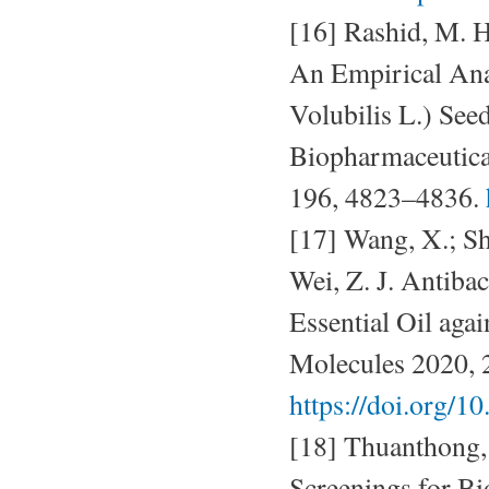
[16] Rashid, M. H.
An Empirical Anal
Volubilis L.) See
Biopharmaceutical
196, 4823–4836.
[17] Wang, X.; She
Wei, Z. J. Antiba
Essential Oil aga
Molecules 2020, 
https://doi.org/
[18] Thuanthong, 
Screenings for Bi