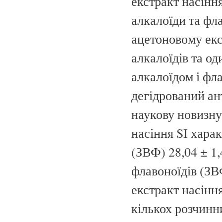
екстракт насіння
алкалоїди та фл
ацетоновому екс
алкалоїдів та о
алкалоїдом і фл
дегідрований ан
наукову новизну
насіння SI хара
(ЗВФ) 28,04 ± 1
флавоноїдів (ЗВ
екстракт насінн
кількох розчинн