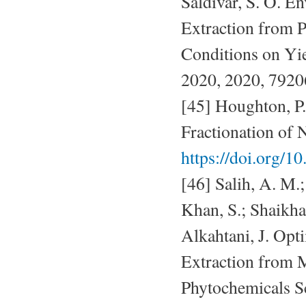
Saldívar, S. O. E
Extraction from P
Conditions on Yie
2020, 2020, 792
[45] Houghton, P
Fractionation of 
https://doi.org/
[46] Salih, A. M.
Khan, S.; Shaikha
Alkahtani, J. Op
Extraction from M
Phytochemicals S