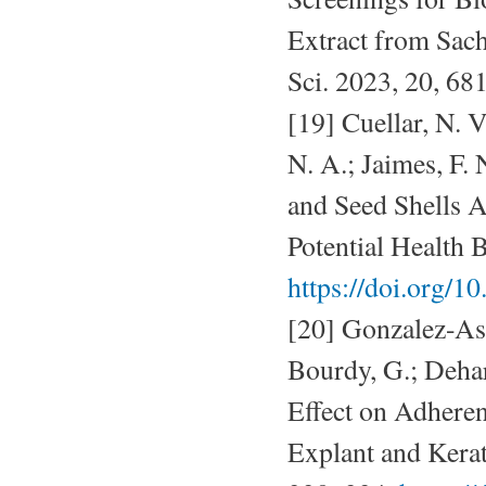
Extract from Sach
Sci. 2023, 20, 68
[19] Cuellar, N. V
N. A.; Jaimes, F.
and Seed Shells 
Potential Health B
https://doi.org
[20] Gonzalez-Asp
Bourdy, G.; Dehar
Effect on Adhere
Explant and Kerat