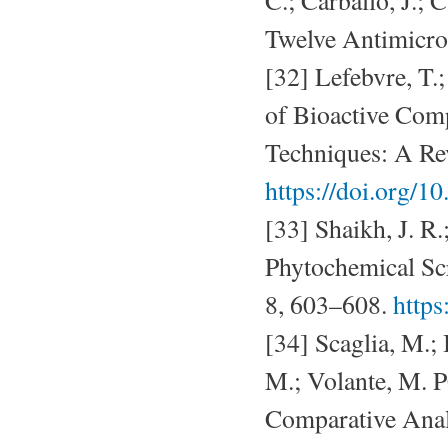
C.; Carballo, J.;
Twelve Antimicrob
[32] Lefebvre, T.;
of Bioactive Com
Techniques: A Re
https://doi.org/
[33] Shaikh, J. R.
Phytochemical Scr
8, 603–608.
https
[34] Scaglia, M.; 
M.; Volante, M. 
Comparative Anal