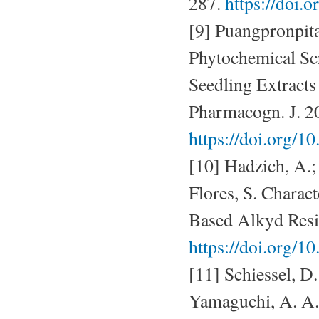
287.
https://doi.
[9] Puangpronpita
Phytochemical Scr
Seedling Extracts
Pharmacogn. J. 2
https://doi.org/1
[10] Hadzich, A.;
Flores, S. Charact
Based Alkyd Resin
https://doi.org/1
[11] Schiessel, D
Yamaguchi, A. A.; 