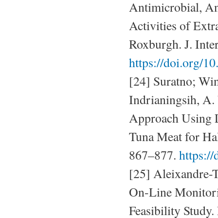
Antimicrobial, An
Activities of Ex
Roxburgh. J. Inte
https://doi.org/
[24] Suratno; Win
Indrianingsih, A
Approach Using L
Tuna Meat for Hal
867–877.
https:/
[25] Aleixandre-T
On-Line Monitori
Feasibility Study