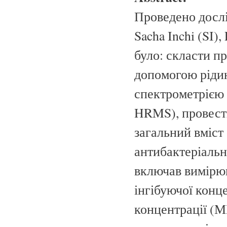
Проведено дослі
Sacha Inchi (SI)
було: скласти пр
допомогою рідин
спектрометрією 
HRMS), провести
загальний вміст 
антибактеріальн
включав вимірюв
інгібуючої конц
концентрації (М