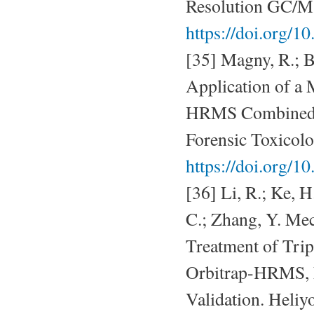
Resolution GC/MS
https://doi.org
[35] Magny, R.; B
Application of a
HRMS Combined w
Forensic Toxicolo
https://doi.org/1
[36] Li, R.; Ke, H
C.; Zhang, Y. Me
Treatment of Tri
Orbitrap-HRMS, 
Validation. Heliy