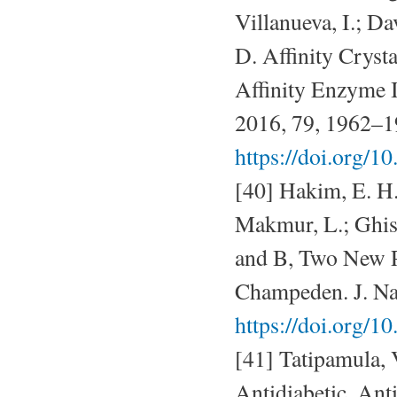
Villanueva, I.; Da
D. Affinity Crys
Affinity Enzyme I
2016, 79, 1962–1
https://doi.org/1
[40] Hakim, E. H.
Makmur, L.; Ghisa
and B, Two New P
Champeden. J. Na
https://doi.org/1
[41] Tatipamula, 
Antidiabetic, Ant