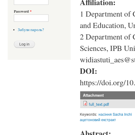
Affiliation:
1 Department of C
Password
*
and Education, Un
Забули пароль?
2 Department of 
Sciences, IPB Uni
widiastuti_aes@st
DOI:
https://doi.org/1
Attachment
full_text.pdf
Keywords:
насіння Sacha Inchi
ацетоновий екстракт
Abstract: