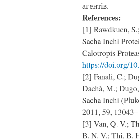
агентів.
References:
[1] Rawdkuen, S.;
Sacha Inchi Prot
Calotropis Protea
https://doi.org/1
[2] Fanali, C.; Du
Dachà, M.; Dugo, 
Sacha Inchi (Pluk
2011, 59, 13043
[3] Van, Q. V.; Th
B. N. V.; Thi, B.