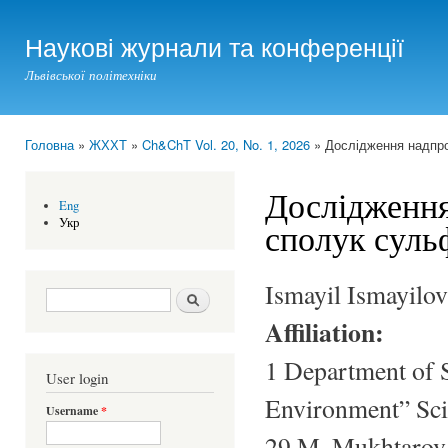
Ski
mai
Наукові журнали та конференції
con
Львівської політехніки
Головна
»
ЖХХТ
»
Ch&ChT Vol. 20, No. 1, 2026
» Дослідження надпро
You are here
Дослідження
Eng
Укр
сполук сульф
Ismayil Ismayilo
Search form
Шукати
Affiliation:
1 Department of S
User login
Environment” Sci
Username
*
29 M. Mukhtarov 