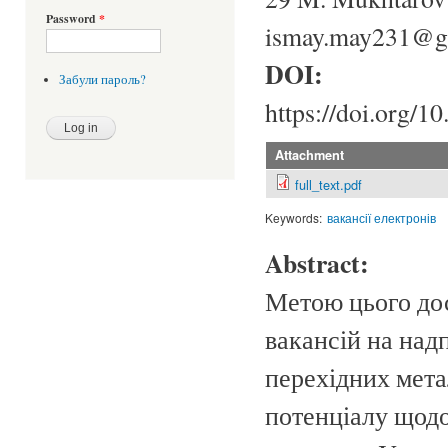
Password
*
ismay.may231@g
DOI:
Забули пароль?
https://doi.org/1
Attachment
full_text.pdf
Keywords:
вакансії електронів
Abstract:
Метою цього до
вакансій на над
перехідних метал
потенціалу щод