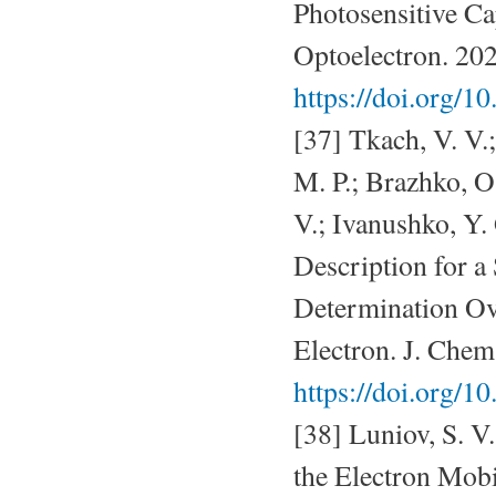
Photosensitive Ca
Optoelectron. 20
https://doi.org/1
[37] Tkach, V. V.;
M. P.; Brazhko, O
V.; Ivanushko, Y.
Description for a
Determination Ove
Electron. J. Chem
https://doi.org/1
[38] Luniov, S. V.
the Electron Mobi