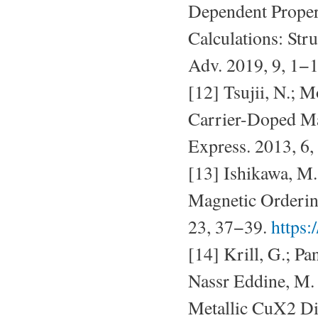
Dependent Proper
Calculations: St
Adv. 2019, 9, 1−
[12] Tsujii, N.; 
Carrier-Doped M
Express. 2013, 6
[13] Ishikawa, M.
Magnetic Orderin
23, 37−39.
https:
[14] Krill, G.; Pan
Nassr Eddine, M. 
Metallic CuX2 Di