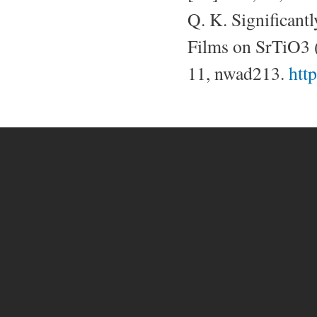
Q. K. Significan
Films on SrTiO3 (
11, nwad213.
htt