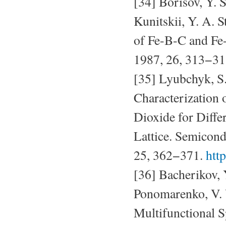
[34] Borisov, Y. S
Kunitskii, Y. A. 
of Fe-B-C and Fe
1987, 26, 313−3
[35] Lyubchyk, S.
Characterization 
Dioxide for Diffe
Lattice. Semicond
25, 362−371.
htt
[36] Bacherikov, 
Ponomarenko, V. V
Multifunctional 