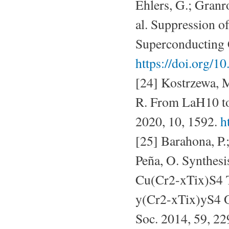
Ehlers, G.; Granro
al. Suppression o
Superconducting C
https://doi.org/
[24] Kostrzewa, M
R. From LaH10 to
2020, 10, 1592.
h
[25] Barahona, P.
Peña, O. Synthes
Cu(Cr2-xTix)S4 T
y(Cr2-xTix)yS4 O
Soc. 2014, 59, 2