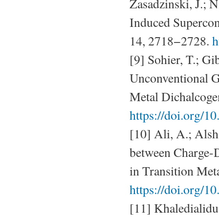
Zasadzinski, J.; N
Induced Superco
14, 2718−2728.
h
[9] Sohier, T.; Gi
Unconventional G
Metal Dichalcogen
https://doi.org/
[10] Ali, A.; Alsh
between Charge-D
in Transition Met
https://doi.org/1
[11] Khaledialidu