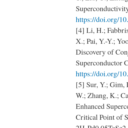
Superconductivit
https://doi.org/
[4] Li, H.; Fabbris
X.; Pai, Y.-Y.; Yoo
Discovery of Con
Superconductor 
https://doi.org/
[5] Sur, Y.; Gim, 
W.; Zhang, K.; Cao
Enhanced Superco
Critical Point of
2H-Pd0.05TaSe2. 