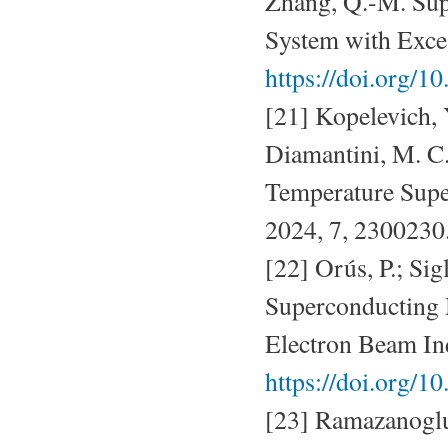
Zhang, Q.-M. Supe
System with Exces
https://doi.org/1
[21] Kopelevich, Y.
Diamantini, M. C.
Temperature Super
2024, 7, 2300230
[22] Orús, P.; Sig
Superconducting 
Electron Beam In
https://doi.org/
[23] Ramazanoglu, 