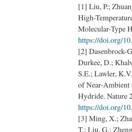
[1] Liu, P.; Zhuan
High-Temperature
Molecular-Type Hy
https://doi.org/1
[2] Dasenbrock-Ga
Durkee, D.; Khalv
S.E.; Lawler, K.V.
of Near-Ambient 
Hydride. Nature 
https://doi.org/
[3] Ming, X.; Zhan
T.; Liu, G.; Zhen