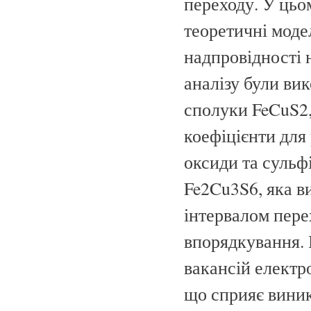
переходу. У цьо
теоретичні моде
надпровідності н
аналізу були вик
сполуки FeCuS2,
коефіцієнти для
оксиди та сульф
Fe2Cu3S6, яка в
інтервалом пере
впорядкування. 
вакансій електро
що сприяє вини