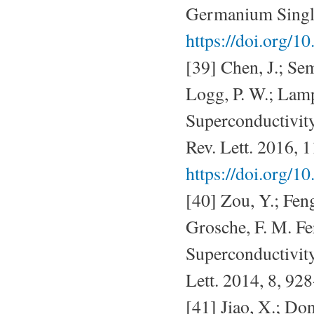
Germanium Single
https://doi.org/
[39] Chen, J.; Sem
Logg, P. W.; Lamp
Superconductivit
Rev. Lett. 2016, 
https://doi.org/
[40] Zou, Y.; Feng
Grosche, F. M. F
Superconductivity
Lett. 2014, 8, 92
[41] Jiao, X.; Do