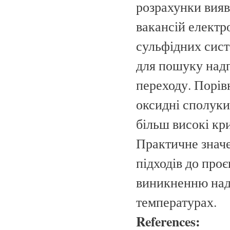
розрахунки вияв
вакансій електро
сульфідних сист
для пошуку над
переходу. Порів
оксидні сполуки
більш високі кр
Практичне значе
підходів до про
виникненню над
температурах.
References: