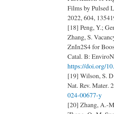
Films by Pulsed L
2022, 604, 1354
[18] Peng, Y.; Gen
Zhang, S. Vacan
ZnIn2S4 for Boos
Catal. B: EnviroN
https://doi.org/1
[19] Wilson, S. 
Nat. Rev. Mater. 
024-00677-y
[20] Zhang, A.-M.