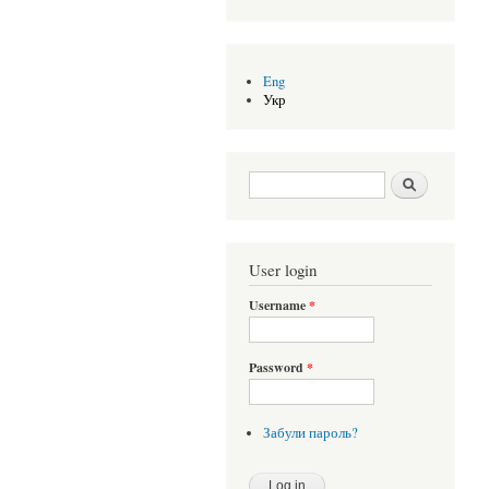
Eng
Укр
Search form
Шукати
User login
Username
*
Password
*
Забули пароль?