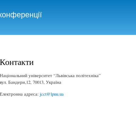
Skip to
main
конференції
content
Контакти
Нацiональний унiверситет “Львiвська полiтехнiка”
вул. Бандери,12, 70013, Україна
Електронна адреса:
jcct@lpnu.ua