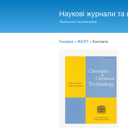
Наукові журнали та 
Львівської політехніки
Головна
»
ЖХХТ
» Контакти
You are here