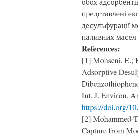
обох адсорбентів
представлені ек
десульфурації м
паливних масел
References:
[1] Mohseni, E.; 
Adsorptive Desul
Dibenzothiophene
Int. J. Environ. 
https://doi.org/
[2] Mohammed-Tai
Capture from Mod