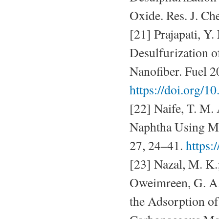
Oxide. Res. J. Ch
[21] Prajapati, Y
Desulfurization 
Nanofiber. Fuel 2
https://doi.org/1
[22] Naife, T. M.
Naphtha Using Me
27, 24–41.
https:
[23] Nazal, M. K.;
Oweimreen, G. A.
the Adsorption o