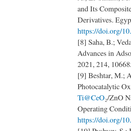
and Its Composite
Derivatives. Egypt
https://doi.org/1
[8] Saha, B.; Ved
Advances in Adsor
2021, 214, 10668
[9] Beshtar, M.; 
Photocatalytic Ox
Ti@CeO
₂/ZnO Na
Operating Conditi
https://doi.org/10
[10] Pyshyev, S.;