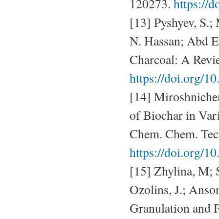
120273.
https://
[13] Pyshyev, S.;
N. Hassan; Abd El
Charcoal: A Revi
https://doi.org/1
[14] Miroshniche
of Biochar in Var
Chem. Chem. Tech
https://doi.org/1
[15] Zhylina, M; 
Ozolins, J.; Anson
Granulation and P