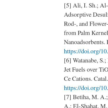
[5] Ali, I. Sh.; Al
Adsorptive Desulf
Rod-, and Flowe
from Palm Kernel
Nanoadsorbents. 
https://doi.org/1
[6] Watanabe, S.;
Jet Fuels over T
Ce Cations. Catal
https://doi.org/1
[7] Betiha, M. A.
A.; El-Shahat, M.