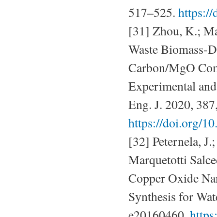
517–525.
https:/
[31] Zhou, K.; Ma,
Waste Biomass-D
Carbon/MgO Comp
Experimental and
Eng. J. 2020, 387
https://doi.org/1
[32] Peternela, J.
Marquetotti Salce
Copper Oxide Nan
Synthesis for Wat
e20160460.
http