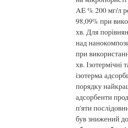
AE % 200 мг/л 
98,09% при вико
хв. Для порівн
над нанокомпоз
при використанн
хв. Ізотермічні 
ізотерма адсорб
порядку найкра
адсорбенти прод
п'яти послідовн
був знижений до