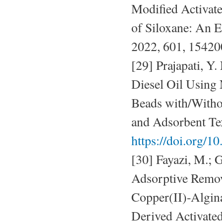
Modified Activat
of Siloxane: An E
2022, 601, 15420
[29] Prajapati, Y
Diesel Oil Using
Beads with/Withou
and Adsorbent Te
https://doi.org/1
[30] Fayazi, M.;
Adsorptive Remov
Copper(II)-Algina
Derived Activated