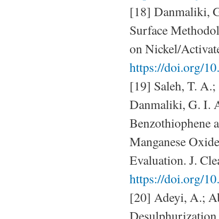
[18] Danmaliki, G
Surface Methodol
on Nickel/Activa
https://doi.org/1
[19] Saleh, T. A.
Danmaliki, G. I. 
Benzothiophene a
Manganese Oxide
Evaluation. J. Cl
https://doi.org/1
[20] Adeyi, A.; A
Desulphurization