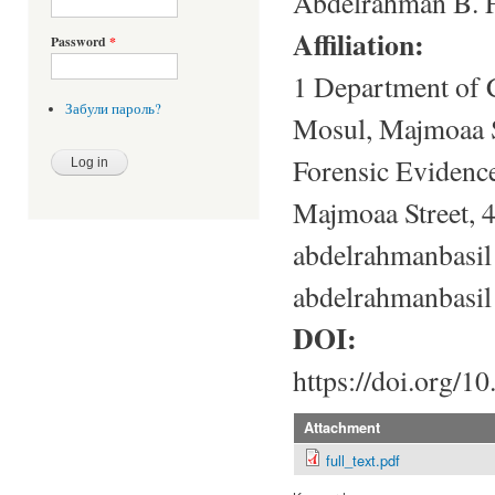
Abdelrahman B. F
Affiliation:
Password
*
1 Department of C
Забули пароль?
Mosul, Majmoaa S
Forensic Evidence
Majmoaa Street, 
abdelrahmanbasi
abdelrahmanbasi
DOI:
https://doi.org/1
Attachment
full_text.pdf