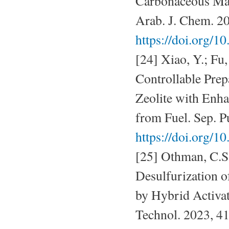
Carbonaceous Mat
Arab. J. Chem. 2
https://doi.org/1
[24] Xiao, Y.; Fu,
Controllable Pre
Zeolite with Enh
from Fuel. Sep. P
https://doi.org/1
[25] Othman, C.S.
Desulfurization o
by Hybrid Activat
Technol. 2023, 4