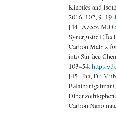
Kinetics and Isot
2016, 102, 9–19.
[44] Azeez, M.O.;
Synergistic Effe
Carbon Matrix for
into Surface Chem
103454.
https://
[45] Jha, D.; Mub
Balathanigaimani,
Dibenzothiophene
Carbon Nanomater