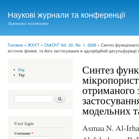
Ski
mai
Наукові журнали та конференції
con
Львівської політехніки
Головна
»
ЖХХТ
»
Ch&ChT Vol. 20, No. 1, 2026
» Синтез функціоналіз
You are here
кісточок фініків, та його застосування в адсорбційній десульфураці
Синтез функ
Eng
Укр
мікропорист
отриманого з
застосування
Search form
Шукати
модельних т
User login
Asmaa N. Al-Irh
Username
*