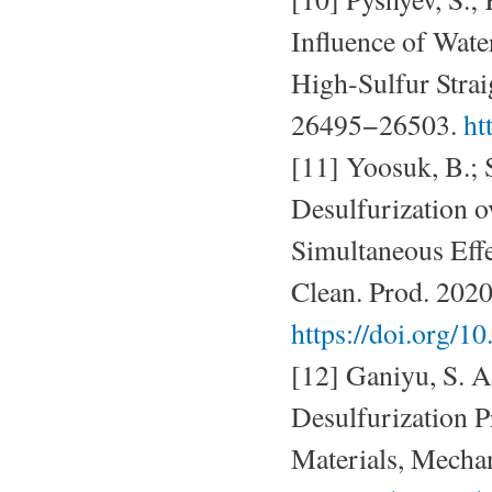
Influence of Wate
High-Sulfur Stra
26495−26503.
ht
[11] Yoosuk, B.; 
Desulfurization o
Simultaneous Eff
Clean. Prod. 2020
https://doi.org/1
[12] Ganiyu, S. A
Desulfurization 
Materials, Mechan