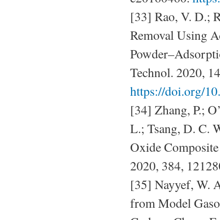
[33] Rao, V. D.;
Removal Using Ac
Powder–Adsorptio
Technol. 2020, 1
https://doi.org/1
[34] Zhang, P.; O
L.; Tsang, D. C. 
Oxide Composite 
2020, 384, 12128
[35] Nayyef, W. A
from Model Gasol