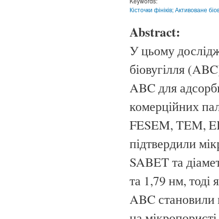
Keywords:
Кісточки фініків; Активоване бі
Abstract:
У цьому дослідж
біовугілля (ABC
ABC для адсорбц
комерційних пал
FESEM, TEM, EDX
підтвердили мік
SABET та діамет
та 1,79 нм, тод
ABC становили в
на мікропористі