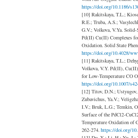
https://doi.org/10.1186/s1
[10] Rakitskaya, T.L.; Kios
R.E.; Truba, A.S.; Vasylec
G.V.; Volkova, V.Ya. Solid-
Pd(II) Cu(II) Complexes f
Oxidation. Solid State Phe
https://doi.org/10.4028/www
[11] Rakitskaya, T.L.; Dzhy
Volkova, V.Y. Pd(II), Cu(II
for Low-Temperature CO Oxi
https://doi.org/10.1007/s4
[12] Titov, D.N.; Ustyugov,
Zubavichus, Ya.V.; Veligzh
I.V.; Bruk, L.G.; Temkin, 
Surface of the PdCl2-CuCl
Temperature Oxidation of C
262-274.
https://doi.org/
[13] Du, X.; Li, H.; Yu, J.;