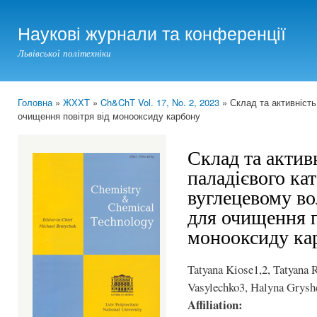
Ski
mai
Наукові журнали та конференції
con
Львівської політехніки
Головна
»
ЖХХТ
»
Ch&ChT Vol. 17, No. 2, 2023
» Склад та активність
You are here
очищення повітря від монооксиду карбону
Склад та актив
паладієвого кат
вуглецевому во
для очищення п
монооксиду ка
Tatyana Kiose1,2, Tatyana 
Vasylechko3, Halyna Grys
Affiliation: