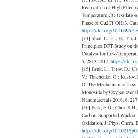
Realization of High Effec
Temperature CO Oxidation 
Phase of Cu2Cl(OH)3. Catal
https://doi.org/10.1039/c5
[14] Shen, C.; Li, H.; Yu, 
Principles DFT Study on th
Catalyst for Low-Tempera
5, 2813-2817.
https://doi.o
[15] Bruk, L.; Titov, D.; U
V.; Tkachenko, O.; Kustov, 
O. The Mechanism of Low-
Monoxide by Oxygen over 
Nanomaterials 2018, 8, 217
[16] Park, E.D.; Choi, S.H.;
Carbon-Supported Wacker-
Oxidation. J. Phys. Chem. 
https://doi.org/10.1021/jp