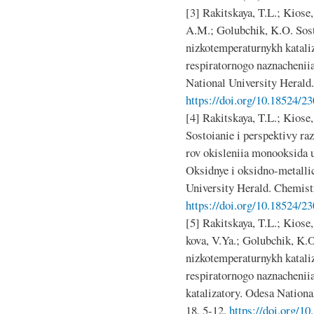
[3] Rakitskaya, T.L.; Kiose,
A.M.; Golubchik, K.O. Sost
nizkotemperaturnykh katali
respiratornogo naznacheniia
National University Herald.
https://doi.org/10.18524/2
[4] Rakitskaya, T.L.; Kiose
Sostoianie i perspektivy ra
rov okisleniia monooksida u
Oksidnye i oksidno-metallic
University Herald. Chemistr
https://doi.org/10.18524/2
[5] Rakitskaya, T.L.; Kiose
kova, V.Ya.; Golubchik, K.O
nizkotemperaturnykh katali
respiratornogo naznachenii
katalizatory. Odesa Nationa
18, 5-12.
https://doi.org/1