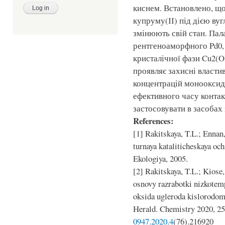
киснем. Встановлено, що 
купруму(ІІ) під дією ву
змінюють свій стан. Пал
рентгеноаморфного Pd0, 
кристалічної фази Cu2(O
проявляє захисні власти
концентрацій монооксиду
ефективного часу контакт
застосовувати в засобах
References:
[1] Rakitskaya, T.L.; Ennan
turnaya kataliticheskaya oc
Ekologiya, 2005.
[2] Rakitskaya, T.L.; Kiose
osnovy razrabotki nizkotemp
oksida ugleroda kislorodom
Herald. Chemistry 2020, 25
0947.2020.4
(76).216920