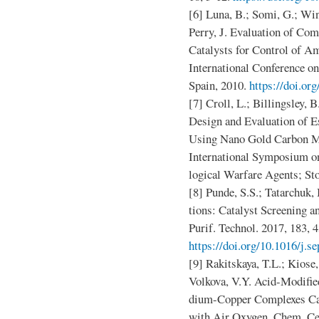
[6] Luna, B.; Somi, G.; Winc
Perry, J. Evaluation of Co
Catalysts for Control of 
International Conference o
Spain, 2010.
https://doi.or
[7] Croll, L.; Billingsley, B
Design and Evaluation of 
Using Nano Gold Carbon Mo
International Symposium on
logical Warfare Agents; St
[8] Punde, S.S.; Tatarchuk
tions: Catalyst Screening a
Purif. Technol. 2017, 183, 
https://doi.org/10.1016/j.s
[9] Rakitskaya, T.L.; Kiose
Volkova, V.Y. Acid-Modified
dium-Copper Complexes Ca
with Air Oxygen. Chem. Cent