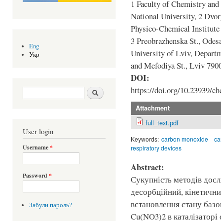
1 Faculty of Chemistry and
National University, 2 Dvo
Physico-Chemical Institute
3 Preobrazhenska St., Odes
Eng
University of Lviv, Depart
Укр
and Mefodiya St., Lviv 79
DOI:
https://doi.org/10.23939/ch
Search form
Шукати
Attachment
full_text.pdf
User login
Keywords:
carbon monoxide
ca
Username
*
respiratory devices
Abstract:
Password
*
Сукупність методів дос
десорбційний, кінетични
встановлення стану базо
Забули пароль?
Cu(NO3)2 в каталізатор