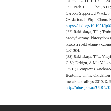
Technol. 2011, 1, 1202-120
[21] Park, E.D.; Choi, S.H.;
Carbon-Supported Wacker-
Oxidation. J. Phys. Chem. 
https://doi.org/10.1021/jp
[22] Rakitskaya, T.L.; Trub
Modyfikonanyi khlorydom m
reaktsii rozkladannya ozonu
297-304.
[23] Rakitskaya, T.L.; Vasy
G.V.; Dzhiga, A.M.; Volkova
Cu(II) Complexes Anchored
Bentonite on the Oxidation
metals and alloys 2015, 8, 
http://nbuv.gov.ua/UJRN/