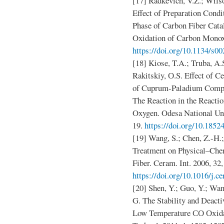
[17] Radkevich, V.Z.; Wilso
Effect of Preparation Condi
Phase of Carbon Fiber Cata
Oxidation of Carbon Monoxi
https://doi.org/10.1134/s
[18] Kiose, T.A.; Truba, A.
Rakitskiy, О.S. Effect of Ce
of Cuprum-Paladium Comple
The Reaction in the Reacti
Oxygen. Odesa National Uni
19.
https://doi.org/10.1852
[19] Wang, S.; Chen, Z.-H.;
Treatment on Physical–Che
Fiber. Ceram. Int. 2006, 32
https://doi.org/10.1016/j.c
[20] Shen, Y.; Guo, Y.; Wan
G. The Stability and Deact
Low Temperature СО Охidati