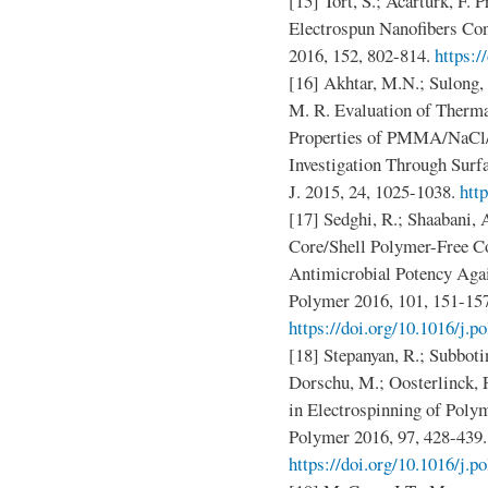
[15] Tort, S.; Acartürk, F. 
Electrospun Nanofibers Co
2016, 152, 802-814.
https:/
[16] Akhtar, M.N.; Sulong,
M. R. Evaluation of Therm
Properties of PMMA/NaCl/
Investigation Through Surf
J. 2015, 24, 1025-1038.
htt
[17] Sedghi, R.; Shaabani,
Core/Shell Polymer-Free Co
Antimicrobial Potency Aga
Polymer 2016, 101, 151-157
https://doi.org/10.1016/j.p
[18] Stepanyan, R.; Subboti
Dorschu, M.; Oosterlinck, 
in Electrospinning of Poly
Polymer 2016, 97, 428-439.
https://doi.org/10.1016/j.p