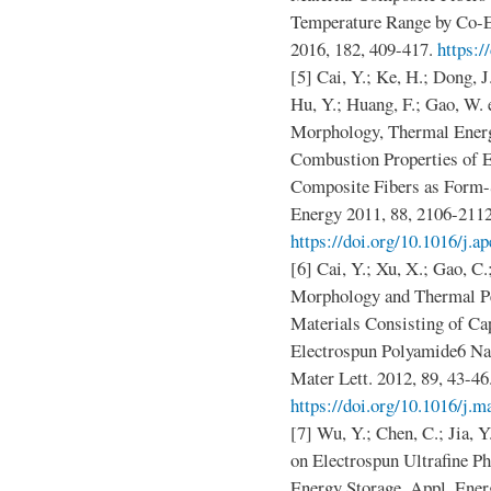
Temperature Range by Co-E
2016, 182, 409-417.
https:/
[5] Cai, Y.; Ke, H.; Dong, J.
Hu, Y.; Huang, F.; Gao, W. 
Morphology, Thermal Energy
Combustion Properties of E
Composite Fibers as Form-
Energy 2011, 88, 2106-2112
https://doi.org/10.1016/j.a
[6] Cai, Y.; Xu, X.; Gao, C.
Morphology and Thermal P
Materials Consisting of Cap
Electrospun Polyamide6 Nan
Mater Lett. 2012, 89, 43-46
https://doi.org/10.1016/j.m
[7] Wu, Y.; Chen, C.; Jia, 
on Electrospun Ultrafine P
Energy Storage. Appl. Ener