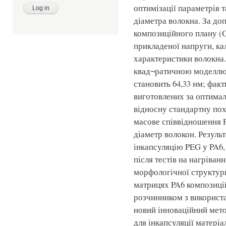
оптимізації параметрів т
діаметра волокна. За д
композиційного плану (
прикладеної напруги, ка
характеристики волокна.
квад¬ратичною моделлю 
становить 64,33 нм; фак
виготовлених за оптимал
відносну стандартну пох
масове співвідношення 
діаметр волокон. Резуль
інкапсуляцію PEG у PA6, 
після тестів на нагріва
морфологічної структури
матрицях PA6 композиці
розчинником з використ
новий інноваційний мет
для інкапсуляції матері