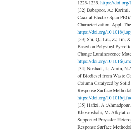
1225-1235.
https://doi.org
[32] Babapoor, A.; Karimi, 
Coaxial Electro-Spun PEG/
Characterization. Appl. Th
https://doi.org/10.1016/j.a
[33] Shi, Q.; Liu, Z.; Jin, 
Based on Polyvinyl Pyrroli
Change Luminescence Materi
https://doi.org/10.1016/j.m
[34] Noshadi, I.; Amin, N.
of Biodiesel from Waste Coo
Column Catalyzed by Solid
Response Surface Methodol
https://doi.org/10.1016/j.f
[35] Hafizi, A.;Ahmadpour,
Khosroshahi, M. Alkylation
Supported Preyssler Heterop
Response Surface Methodolo