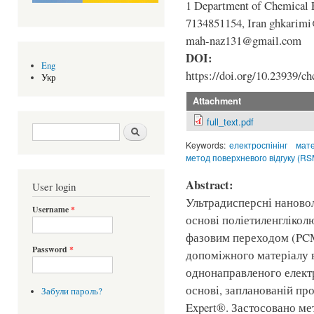
1 Department of Chemical E
7134851154, Iran ghkarimi
mah-naz131@gmail.com
DOI:
Eng
https://doi.org/10.23939/ch
Укр
Attachment
full_text.pdf
Search form
Шукати
Keywords:
електроспінінг
мате
метод поверхневого відгуку (RS
Abstract:
User login
Ультрадисперсні наново
Username
*
основі поліетиленгліколю
фазовим переходом (PCM)
Password
*
допоміжного матеріалу 
однонаправленого елект
основі, запланованій пр
Забули пароль?
Expert®. Застосовано ме