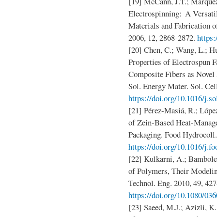
[19] McCann, J.T.; Marquez
Electrospinning: A Versati
Materials and Fabrication 
2006, 12, 2868-2872.
https
[20] Chen, C.; Wang, L.; 
Properties of Electrospun F
Composite Fibers as Novel
Sol. Energy Mater. Sol. Cel
https://doi.org/10.1016/j.s
[21] Pérez-Masiá, R.; Lópe
of Zein-Based Heat-Manage
Packaging. Food Hydrocoll.
https://doi.org/10.1016/j.f
[22] Kulkarni, A.; Bambole
of Polymers, Their Modelin
Technol. Eng. 2010, 49, 427
https://doi.org/10.1080/0
[23] Saeed, M.J.; Azizli, K