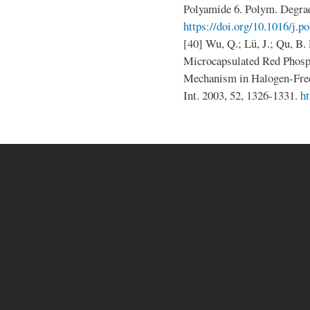
Polyamide 6. Polym. Degrad
https://doi.org/10.1016/j.
[40] Wu, Q.; Lü, J.; Qu, B.
Microcapsulated Red Phosp
Mechanism in Halogen-Free
Int. 2003, 52, 1326-1331.
ht