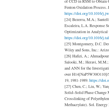
of CCD in RSM to Obtain 
Fenton Oxidation Process. J
https://doi.org/10.1016/j.j
[24] Bezerra, M.A.; Santelli,
Escaleira, L.A. Response S
Optimization in Analytical 
https://doi.org/10.1016/j.ta
[25] Montgomery, D.C. Des
Wiley and Sons, Inc.: Arizo
[26] Hafizi, A.; Ahmadpour
Salooki, M.; Heravi, M.M.
and ANN for the Investigat
over H14[NaP5W30O110]/SiO
19, 1981-1989.
https://doi.
[27] Chen, C.; Liu, W.; Yang
Solid–Solid Phase Change M
Crosslinking of Polyethylen
Methacrylate). Sol. Energy