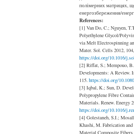
полімерних матрицях, щ
енергозбереження/енерг
References:
[1] Van Do, C.; Nguyen, T.T.
Polyethylene Glycol/Polyvi
via Melt Electrospinning an
Mater. Sol. Cells 2012, 104
https://doi.org/10.1016/j.s
[2] Riffat, S.; Mempouo, B
Developments: A Review. In
115.
https://doi.org/10.10
[3] Iqbal, K.; Sun, D. Dev
Polypropylene Fibre Conta
Materials. Renew. Energy 2
https://doi.org/10.1016/j.r
[4] Golestaneh, S.I.; Mosal
Khashi, M. Fabrication and
Material Composite Fibers