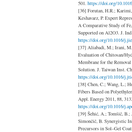
501.
https://doi.org/10.10
[36] Forutan, H.R.; Karimi,
Keshavarz, P. Expert Repr
A Comparative Study of Fe
Supported on Al2O3. J. Ind
https://doi.org/10.1016/j.ji
[37] Aliabadi, M.; Irani, M.
Evaluation of Chitosan/Hy
Membrane for the Removal
Solution. J. Taiwan Inst. C
https://doi.org/10.1016/j.jt
[38] Chen, C.; Wang, L.; H
Fibers Based on Polyethylen
Appl. Energy 2011, 88, 313
https://doi.org/10.1016/j.a
[39] Šehić, A.; Tomšič, B.; 
Simončič, B. Synergistic In
Precursors in Sol–Gel Coat