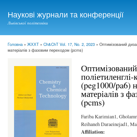
Ski
mai
Наукові журнали та конференції
con
Львівської політехніки
Головна
»
ЖХХТ
»
Ch&ChT Vol. 17, No. 2, 2023
» Оптимізований дизай
You are here
матеріалів з фазовим переходом (pcms)
Оптимізований
поліетиленглі-
(peg1000/pa6) 
матеріалів з ф
(pcms)
Fariba Karimian1, Gholam
Reihaneh Daraeinejad1, M
Affiliation: