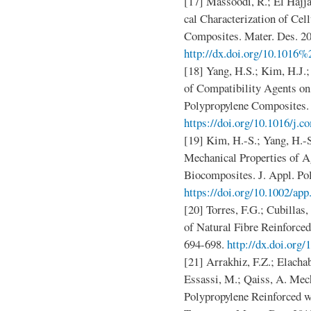
[17] Massoodi, R.; El Hajja
cal Characterization of Ce
Composites. Mater. Des. 20
http://dx.doi.org/10.1016%
[18] Yang, H.S.; Kim, H.J.; 
of Compatibility Agents on
Polypropylene Composites. 
https://doi.org/10.1016/j.c
[19] Kim, H.-S.; Yang, H.-S
Mechanical Properties of A
Biocomposites. J. Appl. Po
https://doi.org/10.1002/ap
[20] Torres, F.G.; Cubillas,
of Natural Fibre Reinforced
694-698.
http://dx.doi.org/
[21] Arrakhiz, F.Z.; Elachab
Essassi, M.; Qaiss, A. Mec
Polypropylene Reinforced w