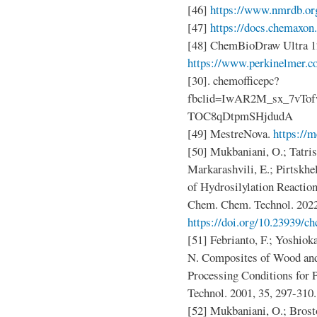
[46]
https://www.nmrdb.or
[47]
https://docs.chemaxon
[48] ChemBioDraw Ultra 1
https://www.perkinelmer.c
[30]. chemofficepc?
fbclid=IwAR2M_sx_7vTo
TOC8qDtpmSHjdudA
[49] MestreNova.
https://
[50] Mukbaniani, O.; Tatrish
Markarashvili, E.; Pirtskh
of Hydrosilylation Reaction
Chem. Chem. Technol. 2022
https://doi.org/10.23939/ch
[51] Febrianto, F.; Yoshiok
N. Composites of Wood and
Processing Conditions for 
Technol. 2001, 35, 297-310
[52] Mukbaniani, O.; Brosto