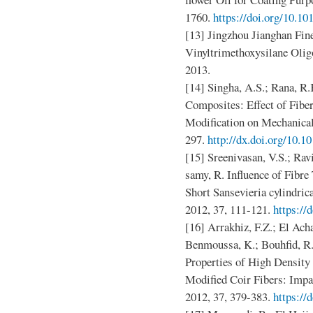
1760.
https://doi.org/10.10
[13] Jingzhou Jianghan Fin
Vinyltrimethoxysilane Ol
2013.
[14] Singha, A.S.; Rana, R.
Composites: Effect of Fibe
Modification on Mechanical 
297.
http://dx.doi.org/10.
[15] Sreenivasan, V.S.; Rav
samy, R. Influence of Fibre
Short Sansevieria cylindric
2012, 37, 111-121.
https:/
[16] Arrakhiz, F.Z.; El Ach
Benmoussa, K.; Bouhfid, R.
Properties of High Density
Modified Coir Fibers: Impa
2012, 37, 379-383.
https://