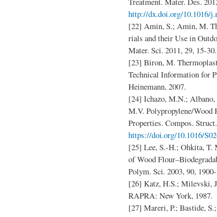
Treatment. Mater. Des. 201
http://dx.doi.org/10.1016/j
[22] Amin, S.; Amin, M. T
rials and their Use in Outdo
Mater. Sci. 2011, 29, 15-30.
[23] Biron, M. Thermoplas
Technical Information for P
Heinemann, 2007.
[24] Ichazo, M.N.; Albano, 
M.V. Polypropylene/Wood F
Properties. Compos. Struct.
https://doi.org/10.1016/S0
[25] Lee, S.-H.; Ohkita, T
of Wood Flour–Biodegradab
Polym. Sci. 2003, 90, 1900
[26] Katz, H.S.; Milevski, J
RAPRA: New York, 1987.
[27] Mareri, P.; Bastide, S