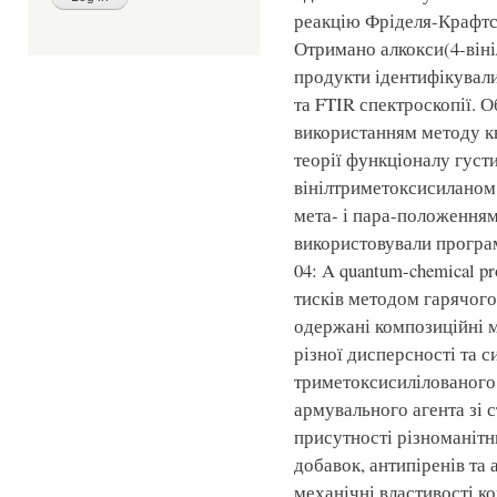
реакцію Фріделя-Крафтса
Отримано алкокси(4-віні
продукти ідентифікувал
та FTIR спектроскопії. 
використанням методу к
теорії функціоналу густ
вінілтриметоксисиланом і
мета- і пара-положення
використовували програ
04: A quantum-chemical pr
тисків методом гарячого
одержані композиційні м
різної дисперсності та 
триметоксисилілованого 
армувального агента зі 
присутності різноманіт
добавок, антипіренів та
механічні властивості ко