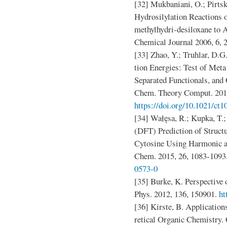
[32] Mukbaniani, O.; Pirtskh
Hydrosilylation Reactions 
methylhydri-desiloxane to A
Chemical Journal 2006, 6, 
[33] Zhao, Y.; Truhlar, D.G
tion Energies: Test of Met
Separated Functionals, and
Chem. Theory Comput. 2011
https://doi.org/10.1021/ct
[34] Wałęsa, R.; Kupka, T.
(DFT) Prediction of Struct
Cytosine Using Harmonic a
Chem. 2015, 26, 1083-1093
0573-0
[35] Burke, K. Perspective
Phys. 2012, 136, 150901.
ht
[36] Kirste, B. Application
retical Organic Chemistry. 