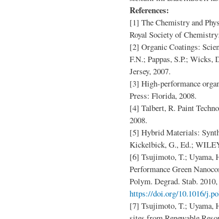
References:
[1] The Chemistry and Phys
Royal Society of Chemistry
[2] Organic Coatings: Scie
F.N.; Pappas, S.P.; Wicks,
Jersey, 2007.
[3] High-performance organ
Press: Florida, 2008.
[4] Talbert, R. Paint Tech
2008.
[5] Hybrid Materials: Synth
Kickelbick, G., Ed.; WIL
[6] Tsujimoto, T.; Uyama, H
Performance Green Nanocom
Polym. Degrad. Stab. 2010,
https://doi.org/10.1016/j.
[7] Tsujimoto, T.; Uyama, 
sites from Renewable Resou