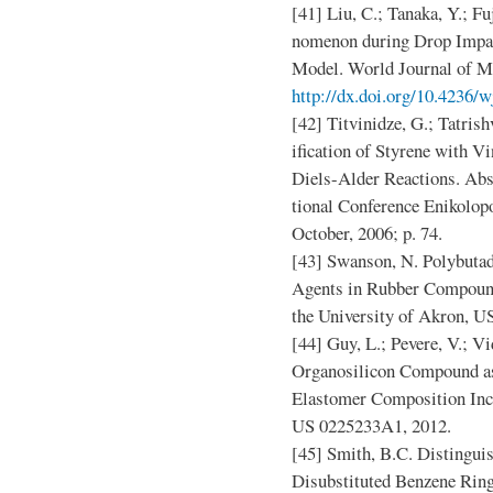
[41] Liu, C.; Tanaka, Y.; F
nomenon during Drop Impac
Model. World Journal of Me
http://dx.doi.org/10.4236/
[42] Titvinidze, G.; Tatris
ification of Styrene with V
Diels-Alder Reactions. Abs
tional Conference Enikolop
October, 2006; p. 74.
[43] Swanson, N. Polybuta
Agents in Rubber Compound
the University of Akron, U
[44] Guy, L.; Pevere, V.; Vi
Organosilicon Compound as
Elastomer Composition Incl
US 0225233A1, 2012.
[45] Smith, B.C. Distingui
Disubstituted Benzene Ring