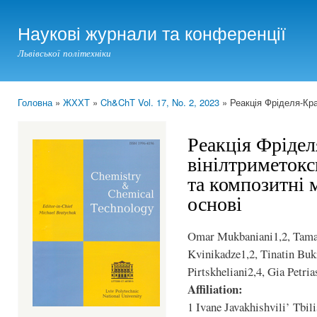
Ski
mai
Наукові журнали та конференції
con
Львівської політехніки
Головна
»
ЖХХТ
»
Ch&ChT Vol. 17, No. 2, 2023
» Реакція Фріделя-Кра
You are here
Реакція Фріде
вінілтриметокс
та композитні м
основі
Omar Mukbaniani1,2, Tamar
Kvinikadze1,2, Tinatin Buk
Pirtskheliani2,4, Gia Petria
Affiliation:
1 Ivane Javakhishvili’ Tbil