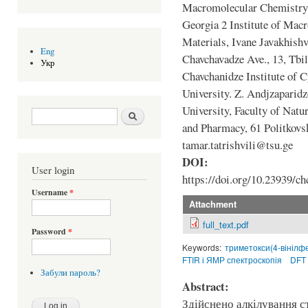
Macromolecular Chemistry, 
Georgia 2 Institute of Mac
Materials, Ivane Javakhishvi
Eng
Chavchavadze Ave., 13, Tbi
Укр
Chavchanidze Institute of C
University. Z. Andjzaparidz
University, Faculty of Natu
Search form
Шукати
and Pharmacy, 61 Politkovsk
tamar.tatrishvili@tsu.ge
DOI:
User login
https://doi.org/10.23939/ch
Username
*
Attachment
full_text.pdf
Password
*
Keywords:
триметокси(4-вінілф
FTIR і ЯМР спектроскопія
DFT
Забули пароль?
Abstract:
Здійснено алкілування с