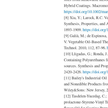
Hybrid Coatings. Macromol
https://doi.org/10.1002/ma
[8] Xia, Y.; Larock, R.C. 
Synthesis, Properties, and 
1893-1909.
https://doi.or
[9] Galià, M.; de Espinosa,
V. Vegetable Oil-Based The
Technol. 2010, 112, 87-96.
[10] Lligadas, G.; Ronda, J.
Containing Polyurethanes 
sources. Synthesis and Pro
2420-2426.
https://doi.or
[11] Bailey's Industrial Oil
and Nonedible Products from
Wiley&Sons: New Jersey, 2
[12] Tasdelen-Yucedag, C.; 
prolactone-Styrene-Vinyl T
flower Oil for Coating Purp