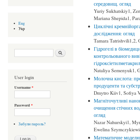
середовищ. огляд
Yuriy Sukhatskiy1, Ze
Mariana Shepida1, Par
Eng
Циклічні кремнійорга
Укр
дослідження: огляд
Tamara Tatrishvili1,2
Гідрогелі в біомедиц
Search form
Шукати
контрольованого виві
гідроксіетилметакрил
Nataliya Semenyuk1, 
User login
Молочна кислота: пр
продуценти та субстр
Username
*
Dmytro Kiiv1, Sofiya 
Магніточутливі нанок
Password
*
очищення стічних вод
огляд
Nazar Nahurskyi1, Myr
Забули пароль?
Ewelina Szymczykiewi
Математичне моделюв