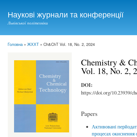
Ski
mai
Наукові журнали та конференції
con
Львівської політехніки
Головна
»
ЖХХТ
» Ch&ChT Vol. 18, No. 2, 2024
You are here
Chemistry & Ch
Vol. 18, No. 2, 
DOI:
https://doi.org/10.23939/ch
Papers
Активовані перйодат
процесах окиснення 