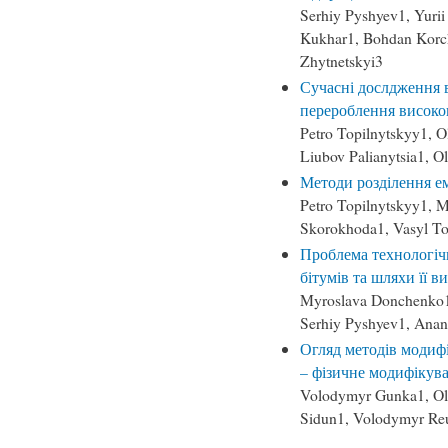
Serhiy Pyshyev1, Yuri
Kukhar1, Bohdan Korch
Zhytnetskyi3
Сучасні дослдження 
перероблення високо
Petro Topilnytskyy1, 
Liubov Palianytsia1, 
Методи розділення ем
Petro Topilnytskyy1,
Skorokhoda1, Vasyl To
Проблема технологіч
бітумів та шляхи її в
Myroslava Donchenko1,
Serhiy Pyshyev1, Anan
Огляд методів модифі
– фізичне модифікув
Volodymyr Gunka1, Ole
Sidun1, Volodymyr Reu