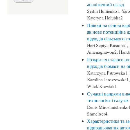
аналітичний огляд
Serhii Huliienko1, Yar
Kateryna Holubka2
Плівки на основі кар
як нове потенційне д
відходів сільського г
Heri Septya Kusuma1, 
Amenaghawon2, Hand
Розкриття сталого ро
відходів біомаси на б
Katarzyna Pstrowska1,
Karolina Jaroszewska1
Witek-Krowiak1
Сучасні напрями вик
технологіях і галузях
Denis Miroshnichenko1
Shmeltser4
Характеристика та за
відпрацьованих авто