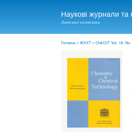
Наукові журнали та 
Львівської політехніки
Головна
»
ЖХХТ
»
Ch&ChT Vol. 18, No.
You are here