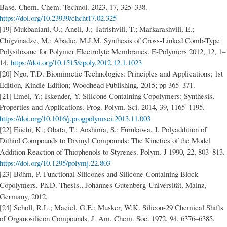
Base. Chem. Chem. Technol. 2023, 17, 325–338.
https://doi.org/10.23939/chcht17.02.325
[19] Mukbaniani, O.; Aneli, J.; Tatrishvili, T.; Markarashvili, E.;
Chigvinadze, M.; Abadie, M.J.M. Synthesis of Cross-Linked Comb-Type
Polysiloxane for Polymer Electrolyte Membranes. E-Polymers 2012, 12, 1–
14.
https://doi.org/10.1515/epoly.2012.12.1.1023
[20] Ngo, T.D. Biomimetic Technologies: Principles and Applications; 1st
Edition, Kindle Edition; Woodhead Publishing, 2015; pp 365–371.
[21] Emel, Y.; Iskender, Y. Silicone Containing Copolymers: Synthesis,
Properties and Applications. Prog. Polym. Sci. 2014, 39, 1165–1195.
https://doi.org/10.1016/j.progpolymsci.2013.11.003
[22] Eiichi, K.; Obata, T.; Aoshima, S.; Furukawa, J. Polyaddition of
Dithiol Compounds to Divinyl Compounds: The Kinetics of the Model
Addition Reaction of Thiophenols to Styrenes. Polym. J 1990, 22, 803–813.
https://doi.org/10.1295/polymj.22.803
[23] Böhm, P. Functional Silicones and Silicone-Containing Block
Copolymers. Ph.D. Thesis., Johannes Gutenberg-Universität, Mainz,
Germany, 2012.
[24] Scholl, R.L.; Maciel, G.E.; Musker, W.K. Silicon-29 Chemical Shifts
of Organosilicon Compounds. J. Am. Chem. Soc. 1972, 94, 6376–6385.