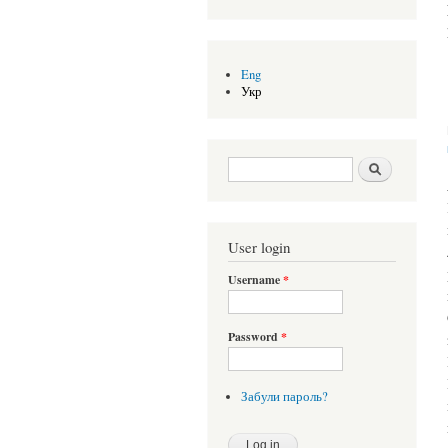
Eng
Укр
Search form
Шукати
User login
Username
*
Password
*
Забули пароль?