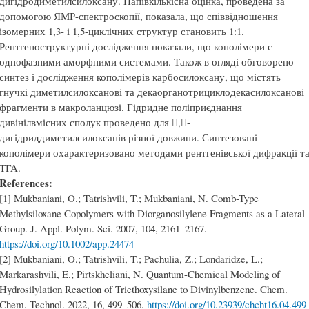
дигідродиметилсилоксану. Напівкількісна оцінка, проведена за
допомогою ЯМР-спектроскопії, показала, що співвідношення
ізомерних 1,3- і 1,5-циклічних структур становить 1:1.
Рентгеноструктурні дослідження показали, що кополімери є
однофазними аморфними системами. Також в огляді обговорено
синтез і дослідження кополімерів карбосилоксану, що містять
гнучкі диметилсилоксанові та декаорганотрициклодекасилоксанові
фрагменти в макроланцюзі. Гідридне поліприєднання
дивінілвмісних сполук проведено для ,-
дигідриддиметилсилоксанів різної довжини. Синтезовані
кополімери охарактеризовано методами рентгенівської дифракції т
ТГА.
References:
[1] Mukbaniani, O.; Tatrishvili, T.; Mukbaniani, N. Comb-Type
Methylsiloxane Copolymers with Diorganosilylene Fragments as a Lateral
Group. J. Appl. Polym. Sci. 2007, 104, 2161–2167.
https://doi.org/10.1002/app.24474
[2] Mukbaniani, O.; Tatrishvili, T.; Pachulia, Z.; Londaridze, L.;
Markarashvili, E.; Pirtskheliani, N. Quantum-Chemical Modeling of
Hydrosilylation Reaction of Triethoxysilane to Divinylbenzene. Chem.
Chem. Technol. 2022, 16, 499–506.
https://doi.org/10.23939/chcht16.04.499