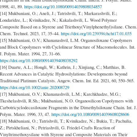
1998, 41, 89.
https://doi.org/10.1080/00914039808034857
[14] Mukbaniani, O.; Aneli, J.; Tatrishvili, T.; Markarashvili, E.;
Londaridze, L.; Kvinikadze, N.; Kakalashvili, L. Wood Polymer
Composite Based on a Styrene and Triethoxy(Vinylphenethyl)silane. Chem
Chem. Technol. 2023, 17, 35–44.
https://doi.org/10.23939/chcht17.01.035
[15] Mukbaniani, O.V.; Khananashvil, L.M. Organosiloxane Copolymers
and Block Copolymers with Cyclolinear Structure of Macromolecules. Int.
J. Polym. Mater. 1994, 27, 31–66.
https://doi.org/10.1080/00914039408038292
[16] Duarte, A.L.; Hongli, W.; Kathrin, J.; Xinjiang, C.; Matthias, B.
Recent Advances in Catalytic Hydrosilylations: Developments beyond
Traditional Platinum Catalysts. Angew. Chem. Int. Ed. 2021, 60, 550–565.
https://doi.org/10.1002/anie.202008729
[17] Mukbaniani, O.V.; Khananashvili, L.M.; Karchkhadze, M.G.;
Tkeshelashvili, R.Sh.; Mukbaniani, N.O. Organosilicon Copolymers with
Carbotricyclodecasiloxane Fragments in the Dimethylsiloxane Chain. Int. J.
Polym. Mater. 1996, 33, 47.
https://doi.org/10.1080/00914039608028606
[18] Mukbaniani, O.; Tatrishvili, T.; Kvinikadze, N.; Bukia, T.; Pachulia,
Z.; Pirtskheliani, N.; Petriashvili, G. Friedel-Crafts Reaction of
Vinyltrimethoxysilane with Styrene and Composite Materials on Their