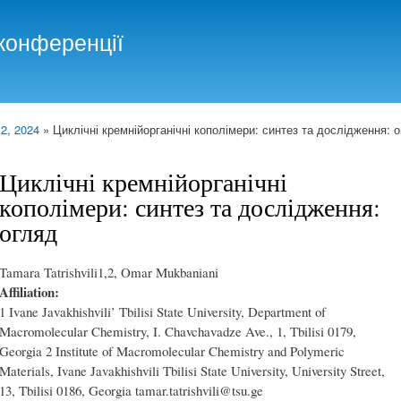
Skip to
main
конференції
content
 2, 2024
» Циклічні кремнійорганічні кополімери: синтез та дослідження: 
Циклічні кремнійорганічні
кополімери: синтез та дослідження:
огляд
Tamara Tatrishvili1,2, Omar Mukbaniani
Affiliation:
1 Ivane Javakhishvili’ Tbilisi State University, Department of
Macromolecular Chemistry, I. Chavchavadze Ave., 1, Tbilisi 0179,
Georgia 2 Institute of Macromolecular Chemistry and Polymeric
Materials, Ivane Javakhishvili Tbilisi State University, University Street,
13, Tbilisi 0186, Georgia tamar.tatrishvili@tsu.ge