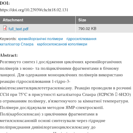
DOI:
https://doi.org/10.23939/chcht18.02.131
Attachment
Size
790.02 KB
full_text.pdf
Keywords:
кремнійорганічні полімери
гідросилілювання
каталізатор Спаєра
карбосилоксанові кополімери
Abstract:
Розглянуто синтез і дослідження циклічних кремнійорганічних
полімерів з моно- та поліциклічними фрагментами в бічному
ланцюзі. Для одержання моноциклічних полімерів використано
реакцію гідросилілювання 1-гідро-3-
вінілгексаметилциклотетрасилоксану. Реакцію проводили в розчині
CCl4 при 75°C в присутності каталізатора Спаєра (H2PtCl6  6H2O)
з отриманням полімеру, в'язкотекучого за кімнатної температури.
Полімери досліджували методом ЯМР-спектроскопії.
Полі(карбосилоксан) з циклічними фрагментами в
метилсилоксановій основі синтезували через гідридне
поліприєднання дивінілорганоциклосилоксану до