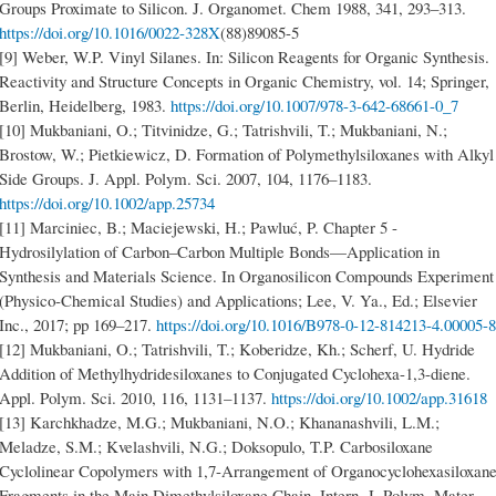
Groups Proximate to Silicon. J. Organomet. Chem 1988, 341, 293–313.
https://doi.org/10.1016/0022-328X
(88)89085-5
[9] Weber, W.P. Vinyl Silanes. In: Silicon Reagents for Organic Synthesis.
Reactivity and Structure Concepts in Organic Chemistry, vol. 14; Springer,
Berlin, Heidelberg, 1983.
https://doi.org/10.1007/978-3-642-68661-0_7
[10] Mukbaniani, O.; Titvinidze, G.; Tatrishvili, T.; Mukbaniani, N.;
Brostow, W.; Pietkiewicz, D. Formation of Polymethylsiloxanes with Alkyl
Side Groups. J. Appl. Polym. Sci. 2007, 104, 1176–1183.
https://doi.org/10.1002/app.25734
[11] Marciniec, B.; Maciejewski, H.; Pawluć, P. Chapter 5 -
Hydrosilylation of Carbon–Carbon Multiple Bonds—Application in
Synthesis and Materials Science. In Organosilicon Compounds Experiment
(Physico-Chemical Studies) and Applications; Lee, V. Ya., Ed.; Elsevier
Inc., 2017; pp 169–217.
https://doi.org/10.1016/B978-0-12-814213-4.00005-8
[12] Mukbaniani, O.; Tatrishvili, T.; Koberidze, Kh.; Scherf, U. Hydride
Addition of Methylhydridesiloxanes to Conjugated Cyclohexa-1,3-diene.
Appl. Polym. Sci. 2010, 116, 1131–1137.
https://doi.org/10.1002/app.31618
[13] Karchkhadze, M.G.; Mukbaniani, N.O.; Khananashvili, L.M.;
Meladze, S.M.; Kvelashvili, N.G.; Doksopulo, T.P. Carbosiloxane
Cyclolinear Copolymers with 1,7-Arrangement of Organocyclohexasiloxan
Fragments in the Main Dimethylsiloxane Chain. Intern. J. Polym. Mater.