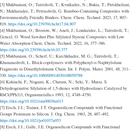
[3] Mukbaniani, O.; Tatrishvili, T.; Kvnikadze, N.; Bukia, T.; Pirtskheliani,
N.; Makharadze, T.; Petriashvili, G. Bamboo-Containing Composites with
Environmentally Friendly Binders. Chem. Chem. Technol. 2023, 17, 807–
819.
https://doi.org/10.23939/chcht17.04.807
[4] Mukbaniani, O.; Brostow, W.; Aneli, J.; Londaridze, L.; Tatrishvili, T.;
Gencel, O. Wood Sawdust Plus Silylated Styrene Composites with Low
Water Absorption Chem. Chem. Technol. 2022, 16, 377–386.
https://doi.org/10.23939/chcht16.03.377
[5] Mukbaniani, O.; Scherf, U.; Karchkhadze, M. G.; Tatrishvili, T.;
Khananashvili, L. Block-copolymers with Polyphenyl-α-Naphtylsilane
Fragments in Dimethylsiloxane Chain. Int. J. Polym. Mater. 2001, 48, 311–
330.
https://doi.org/10.1080/00914030108050788
[6] Kakiuchi, F.; Nogami, K.; Chatani, N.; Seki, Y.; Murai, S.
Dehydrogenative Silylation of 1,5-dienes with Hydrosilanes Catalyzed by
RhCl(PPh3)3, Organometallics 1993, 12, 4748–4750.
https://doi.org/10.1021/om00036a013
[7] Eisch, J.J.; Trainor, J.T. Organosilicon Compounds with Functional
Groups Proximate to Silicon. J. Org. Chem. 1963, 28, 487–492.
https://doi.org/10.1021/jo01037a053
[8] Eisch, J.J.; Galle, J.E. Organosilicon Compounds with Functional