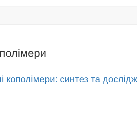
ополімери
ні кополімери: синтез та дослід