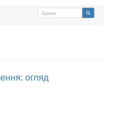
Search
form
Шукати
ження: огляд