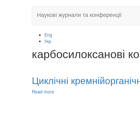
Skip
Наукові журнали та конференції
to
main
content
Eng
Укр
карбосилоксанові к
Циклічні кремнійорганіч
Read more
about
Циклічні
кремнійорганічні
кополімери:
синтез
та
дослідження:
огляд