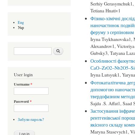
Serhiy Gerasymchuk1, 
Tetiana Hnativ1
Фізико-хімічні дослі
Eng
наночастинок подвій
Укр
феруму з серпіновим
Iryna Tsykhanovska1, 
Alexandrov1, Victoriya
Search form
Шукати
Gubsky3, Tatyana Laza
Особливості фазоутв
СaО–ZrO2–Nb2O5–Si
Iryna Lutsyuk1, Yaryn
User login
Фотокаталітична дегр
Username
*
допомогою наночаст
твердофазним метод
Password
*
Sajda .S. Affat1, Sa
Застосування інфраче
рентгенівської порош
Забули пароль?
якісного складу комп
Maryna Stasevych1, Vi