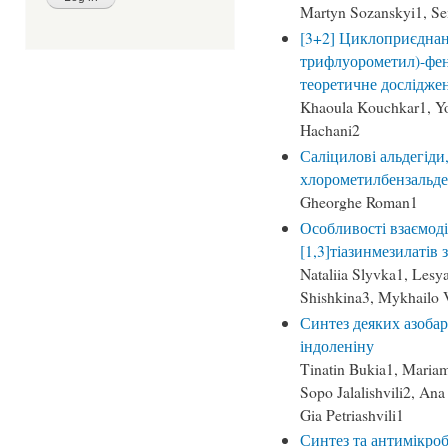
Martyn Sozanskyi1, 
[3+2] Циклоприєднанн
трифлуорометил)-фен
теоретичне дослідже
Khaoula Kouchkar1, Y
Hachani2
Саліцилові альдегіди,
хлорометилбензальдегі
Gheorghe Roman1
Особливості взаємодії
[1,3]тіазинмезилатів
Nataliia Slyvka1, Lesya
Shishkina3, Mykhailo
Синтез деяких азобар
індоленіну
Tinatin Bukia1, Mariam
Sopo Jalalishvili2, Ana
Gia Petriashvili1
Синтез та антимікроб