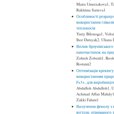
Maira Umerzakova1, Ta
Rakhima Sarieva1
Особливості розрахун
використання гліколі
теплоносія
Yuriy Bilonoga1, Vol
Ihor Dutsyak2, Uliana
Вплив броунівського 
наночастинок на при
Zohreh Zobeidi1, Roo
Rostami2
Оптимізація крекінгу
використанням приро
Fe3+, для виробництв
Abdulloh Abdulloh1, 
Achmad Affan Mahdy1, 
Zakki Fahmi1
Вилучення фенолу з 
вугілля, отриманого з 