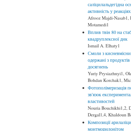
саліцилальдегідна ос
активність у реакція
Afrooz Majdi-Nasab1, 
Motamedi1
Вплив твін 80 на ста
квадруплексної днк
Ismail A. Elhaty1
Смоли з кисневмісн
одержані з продуктів
досягнень
Yuriy Prysiazhnyi1, O
Bohdan Korchak1, Mic
Фотополімеризація по
зв'язок експеримента
властивостей
Nouria Bouchikhi1,2, D
Dergal1,4, Khaldoun B
Композиції арилаліци
монтморилонітом