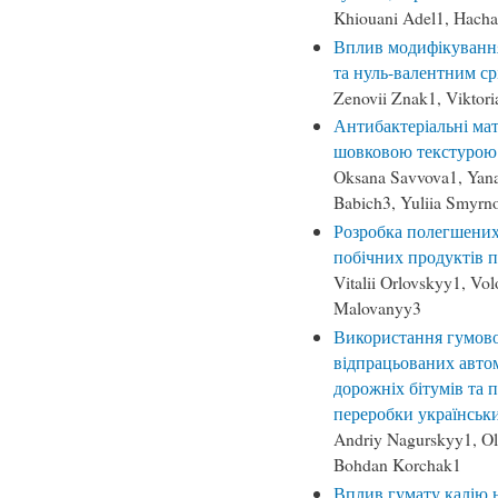
Khiouani Adel1, Hacha
Вплив модифікування
та нуль-валентним ср
Zenovii Znak1, Viktor
Антибактеріальні мат
шовковою текстурою 
Oksana Savvova1, Yana
Babich3, Yuliia Smyrn
Розробка полегшених
побічних продуктів 
Vitalii Orlovskyy1, Vo
Malovanyy3
Використання гумової
відпрацьованих авто
дорожніх бітумів та 
переробки українськ
Andriy Nagurskyy1, Ol
Bohdan Korchak1
Вплив гумату калію н