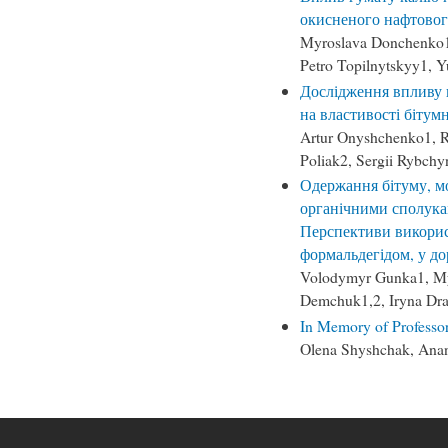
окисненого нафтовог
Myroslava Donchenko1
Petro Topilnytskyy1, Y
Дослідження впливу 
на властивості бітум
Artur Onyshchenko1, R
Poliak2, Sergii Rybch
Одержання бітуму, м
органічними сполукам
Перспективи викорис
формальдегідом, у д
Volodymyr Gunka1, My
Demchuk1,2, Iryna Dra
In Memory of Professo
Olena Shyshchak, Ana