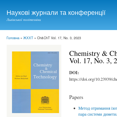
Ski
mai
Наукові журнали та конференції
con
Львівської політехніки
Головна
»
ЖХХТ
» Ch&ChT Vol. 17, No. 3, 2023
You are here
Chemistry & Ch
Vol. 17, No. 3, 
DOI:
https://doi.org/10.23939/ch
Papers
Метод отримання ізот
пара системи димети