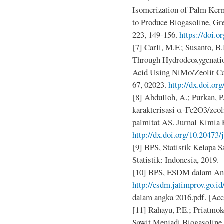
Isomerization of Palm Kern
to Produce Biogasoline, Gre
223, 149-156.
https://doi.o
[7] Carli, M.F.; Susanto, B
Through Hydrodeoxygenatio
Acid Using NiMo/Zeolit Ca
67, 02023.
http://dx.doi.o
[8] Abdulloh, A.; Purkan, P
karakterisasi α-Fe2O3/zeol
palmitat AS. Jurnal Kimia R
http://dx.doi.org/10.20473/
[9] BPS, Statistik Kelapa 
Statistik: Indonesia, 2019.
[10] BPS, ESDM dalam Ang
http://esdm.jatimprov.go.i
dalam angka 2016.pdf. [Ac
[11] Rahayu, P.E.; Priatmok
Sawit Menjadi Biogasoline