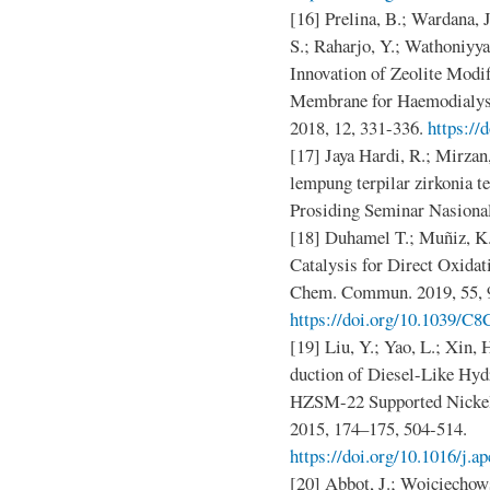
[16] Prelina, B.; Wardana, J
S.; Raharjo, Y.; Wathoniyy
Innovation of Zeolite Modi
Membrane for Haemodialysi
2018, 12, 331-336.
https://
[17] Jaya Hardi, R.; Mirzan,
lempung terpilar zirkonia te
Prosiding Seminar Nasion
[18] Duhamel T.; Muñiz, K.
Catalysis for Direct Oxidat
Chem. Commun. 2019, 55, 
https://doi.org/10.1039/
[19] Liu, Y.; Yao, L.; Xin, 
duction of Diesel-Like Hyd
HZSM-22 Supported Nickel 
2015, 174–175, 504-514.
https://doi.org/10.1016/j.a
[20] Abbot, J.; Wojciechow