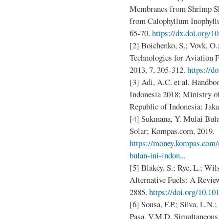
Membranes from Shrimp She
from Calophyllum Inophyll
65-70.
https://dx.doi.org/1
[2] Boichenko, S.; Vovk, O.
Technologies for Aviation 
2013, 7, 305-312.
https://d
[3] Adi, A.C. et al. Handbo
Indonesia 2018; Ministry o
Republic of Indonesia: Jaka
[4] Sukmana, Y. Mulai Bula
Solar; Kompas.com, 2019.
https://money.kompas.com/
bulan-ini-indon...
[5] Blakey, S.; Rye, L.; Wi
Alternative Fuels: A Revie
2885.
https://doi.org/10.10
[6] Sousa, F.P.; Silva, L.N.
Pasa, V.M.D. Simultaneous