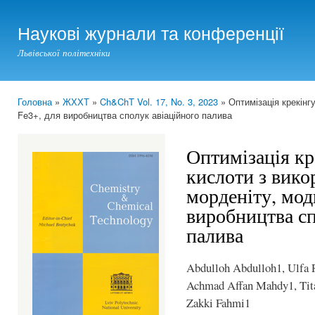
Ski
mai
Наукові журнали та конференції
con
Львівської політехніки
Головна
»
ЖХХТ
»
Ch&ChT Vol. 17, No. 3, 2023
» Оптимізація крекінг
You are here
Fe3+, для виробництва сполук авіаційного палива
Оптимізація кр
кислоти з вик
морденіту, мод
виробництва сп
палива
Abdulloh Abdulloh1, Ulfa
Achmad Affan Mahdy1, Tit
Zakki Fahmi1