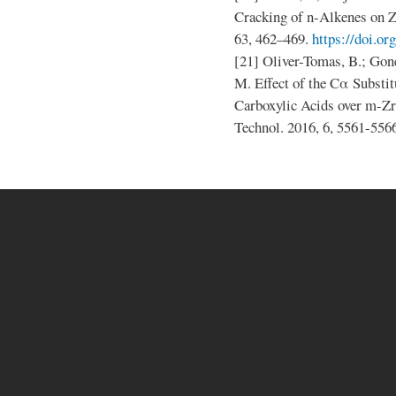
Cracking of n-Alkenes on 
63, 462–469.
https://doi.o
[21] Oliver-Tomas, B.; Gone
M. Effect of the Cα Substit
Carboxylic Acids over m-ZrO
Technol. 2016, 6, 5561-556