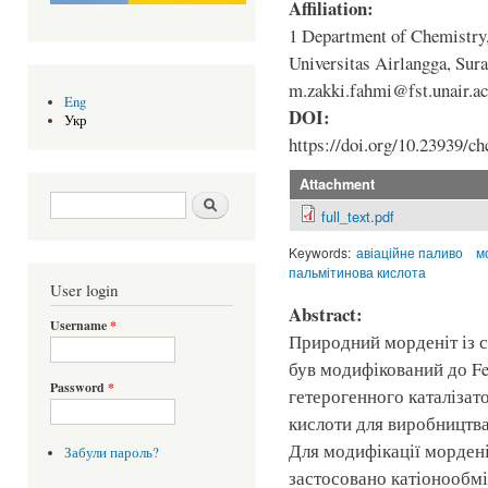
Affiliation:
1 Department of Chemistry,
Universitas Airlangga, Sur
m.zakki.fahmi@fst.unair.ac
Eng
DOI:
Укр
https://doi.org/10.23939/ch
Attachment
Search form
Шукати
full_text.pdf
Keywords:
авіаційне паливо
м
пальмітинова кислота
User login
Abstract:
Username
*
Природний морденіт із с
був модифікований до F
Password
*
гетерогенного каталізат
кислоти для виробництва
Для модифікації морден
Забули пароль?
застосовано катіонообмі