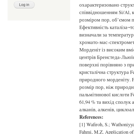
охарактеризовано структ
співвідношенням Si/Al, 
розміром пор, об’ємом п
Ефективність каталіза¬то
визначали за температур
хромато-мас-спектрометрі
Морденіт із високим вмі
центрів Бренстеда-Льюїс
поверхні порівняно з пр
кристалічна структура Fe
природного морденіту. 
розмір пор, ніж природн
пальмітинової кислоти F
61,94 % та вихід сполук 
алканів, алкенів, циклоа
References:
[1] Wafiroh, S.; Wathoniyya
Fahmi, M.Z. Application of