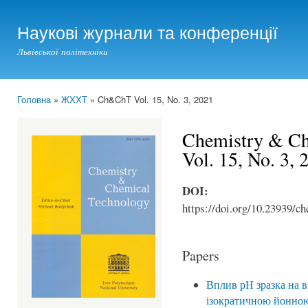
Ski
mai
Наукові журнали та конференції
con
Львівської політехніки
Головна
»
ЖХХТ
» Ch&ChT Vol. 15, No. 3, 2021
You are here
Chemistry & Ch
Vol. 15, No. 3,
DOI:
https://doi.org/10.23939/ch
Papers
Вплив рН зразка на 
ізократичною йонно