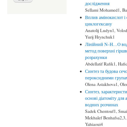
дослідження
Sellami Mohamed1, Bar
Вплив амінокислот і 
циклогексану
Anatolij Ludyn1, Volo
Yurij Hrynchuk1
Лінійний N–H…O водн
метод поверхні гіршв
розрахунки
Abdellatif Rafik1, Haf
Синтез та будова сеч
пероксидними група
Olena Astakhova1, Ole
Синтез, характеристи
основі діатоміту для 
водних розчинах
Sadek Chentouf1, Smai
Mekhalef Benhafsa2,3
Yahiaoui4