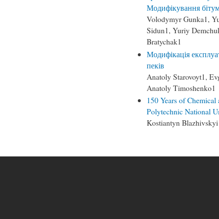
Модифікування бітум
Volodymyr Gunka1, Yuri
Sidun1, Yuriy Demchuk
Bratychak1
Модифікація експлуа
пеків
Anatoly Starovoyt1, Ev
Anatoly Timoshenko1
150 Years of Chemical 
Polytechnic National Un
Kostiantyn Blazhivsky