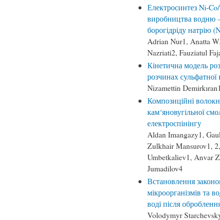
Електросинтез Ni-Co/
виробництва водню –
борогідріду натрію (
Adrian Nur1, Anatta W.
Nazriati2, Fauziatul Fa
Кінетична модель роз
розчинах сульфатної 
Nizamettin Demirkıran
Композиційні волокн
кам‘яновугільної см
електроспінінгу
Aldan Imangazy1, Gauk
Zulkhair Mansurov1, 2
Umbetkaliev1, Anvar Z
Jumadilov4
Встановлення законо
мікроорганізмів та в
воді після обробленн
Volodymyr Starchevskyy