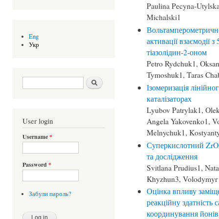
Paulina Pecyna-Utyls
Michalski1
Вольтамперометричне 
Eng
активації взаємодії з 
Укр
тіазолідин-2-оном
Petro Rydchuk1, Oksan
Tymoshuk1, Taras Cha
Search form
Шукати
Ізомеризація лінійно
каталізаторах
Lyubov Patrylak1, Olek
Angela Yakovenko1, V
User login
Melnychuk1, Kostyant
Username
*
Суперкислотний ZrO
та дослідження
Password
*
Svitlana Prudius1, Nat
Khyzhun3, Volodymyr 
Оцінка впливу заміщ
Забули пароль?
реакційну здатність с
координування йонів п