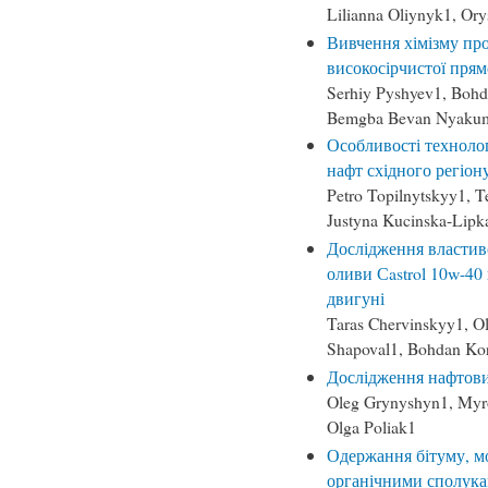
Lilianna Oliynyk1, Ory
Вивчення хімізму про
високосірчистої прям
Serhiy Pyshyev1, Bohd
Bemgba Bevan Nyaku
Особливості техноло
нафт східного регіон
Petro Topilnytskyy1, 
Justyna Kucinska-Lipk
Дослідження властив
оливи Сastrol 10w-40
двигуні
Taras Chervinskyy1, O
Shapoval1, Bohdan Ko
Дослідження нафтових
Oleg Grynyshyn1, Myro
Olga Poliak1
Одержання бітуму, м
органічними сполукам