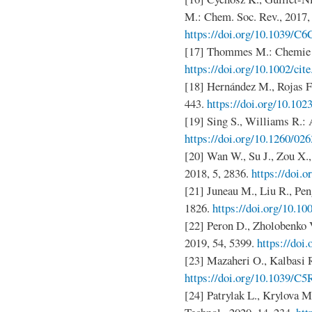
M.: Chem. Soc. Rev., 2017, 
https://doi.org/10.1039/C
[17] Thommes M.: Chemie I
https://doi.org/10.1002/cit
[18] Hernández M., Rojas F.
443.
https://doi.org/10.10
[19] Sing S., Williams R.: A
https://doi.org/10.1260/0
[20] Wan W., Su J., Zou X.
2018, 5, 2836.
https://doi.
[21] Juneau M., Liu R., Pen
1826.
https://doi.org/10.1
[22] Peron D., Zholobenko V.
2019, 54, 5399.
https://doi
[23] Mazaheri O., Kalbasi 
https://doi.org/10.1039/
[24] Patrylak L., Krylova M