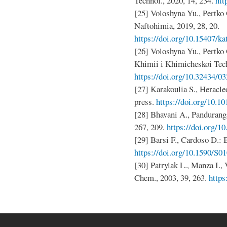
Technol., 2020, 14, 234.
htt
[25] Voloshyna Yu., Pertko O
Naftohimia, 2019, 28, 20.
https://doi.org/10.15407/ka
[26] Voloshyna Yu., Pertko 
Khimii і Khimicheskoi Tech
https://doi.org/10.32434/
[27] Karakoulia S., Heracle
press.
https://doi.org/10.10
[28] Bhavani A., Pandurang
267, 209.
https://doi.org/1
[29] Barsi F., Cardoso D.: 
https://doi.org/10.1590/S
[30] Patrylak L., Manza I., 
Chem., 2003, 39, 263.
https