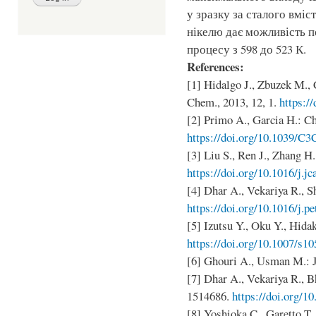
у зразку за сталого вмі
нікелю дає можливість 
процесу з 598 до 523 К.
References:
[1] Hidalgo J., Zbuzek M., C
Chem., 2013, 12, 1.
https:/
[2] Primo A., Garcia H.: Ch
https://doi.org/10.1039/C
[3] Liu S., Ren J., Zhang H. 
https://doi.org/10.1016/j.jc
[4] Dhar A., Vekariya R., S
https://doi.org/10.1016/j.p
[5] Izutsu Y., Oku Y., Hidaka
https://doi.org/10.1007/s1
[6] Ghouri A., Usman M.: J
[7] Dhar A., Vekariya R., B
1514686.
https://doi.org/
[8] Yoshioka C., Garetto T.