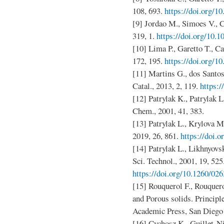
108, 693.
https://doi.org/10
[9] Jordao M., Simoes V., 
319, 1.
https://doi.org/10.1
[10] Lima P., Garetto T., Ca
172, 195.
https://doi.org/10
[11] Martins G., dos Santos
Catal., 2013, 2, 119.
https:
[12] Patrylak K., Patrylak L
Chem., 2001, 41, 383.
[13] Patrylak L., Krylova M.
2019, 26, 861.
https://doi.
[14] Patrylak L., Likhnyovsk
Sci. Technol., 2001, 19, 525
https://doi.org/10.1260/0
[15] Rouquerol F., Rouquero
and Porous solids. Princip
Academic Press, San Diego
[16] Cychosz K., Guillet-N