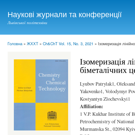
Ski
mai
Наукові журнали та конференції
con
Львівської політехніки
Головна
»
ЖХХТ
»
Ch&ChT Vol. 15, No. 3, 2021
» Ізомеризація лінійно
You are here
Ізомеризація лі
біметалічних ц
Lyubov Patrylak1, Oleksand
Yakovenko1, Volodymyr Pov
Kostyantyn Zlochevskyi1
Affiliation:
1 V.P. Kukhar Institute of
Petrochemistry of National
Murmanska St., 02094 Kyiv