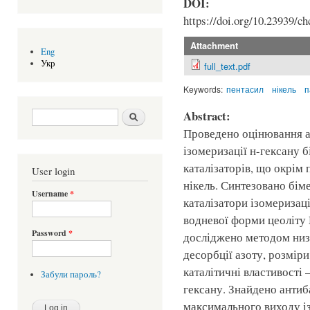
DOI:
https://doi.org/10.23939/ch
Attachment
Eng
Укр
full_text.pdf
Keywords:
пентасил
нікель
п
Search form
Шукати
Abstract:
Проведено оцінювання ак
ізомеризації н-гексану 
каталізаторів, що окрім
User login
нікель. Синтезовано бім
Username
*
каталізатори ізомеризаці
водневої форми цеоліту 
Password
*
досліджено методом низ
десорбції азоту, розмір
каталітичні властивості 
Забули пароль?
гексану. Знайдено антиб
максимального виходу із