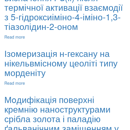
біметалічних
термічної активації взаємодії
цеолітних
каталізаторах
з 5-гідроксиіміно-4-іміно-1,3-
тіазолідин-2-оном
Read more
about
Вольтамперометричне
визначення
Ізомеризація н-гексану на
Pd(ii)
нікельвмісному цеоліті типу
після
термічної
морденіту
активації
взаємодії
Read more
about
з
Ізомеризація
5-
н-
гідроксиіміно-4-
Мoдифікація поверхні
гексану
іміно-1,3-
кремнію наноструктурами
на
тіазолідин-2-
нікельвмісному
оном
срібла золота і паладію
цеоліті
типу
ґальванічним заміщенням у
морденіту