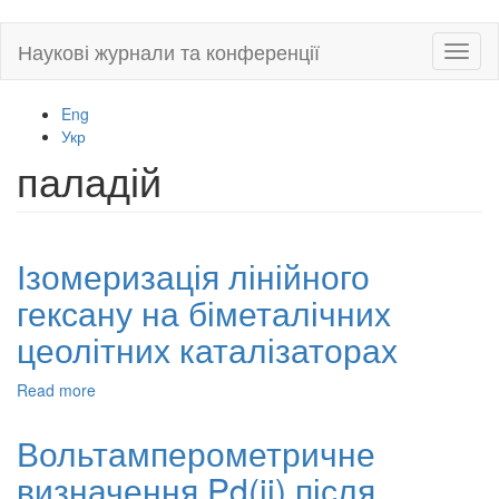
Skip
Наукові журнали та конференції
Toggl
to
naviga
main
content
Eng
Укр
паладій
Ізомеризація лінійного
гексану на біметалічних
цеолітних каталізаторах
Read more
about
Ізомеризація
лінійного
Вольтамперометричне
гексану
визначення Pd(ii) після
на