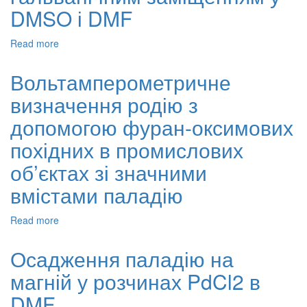
DMSO і DMF
Read more
about
Мoдифікація
поверхні
Вольтамперометричне
кремнію
визначення родію з
наноструктурами
срібла
допомогою фуран-оксимових
золота
і
похідних в промислових
паладію
об’єктах зі значними
ґальванічним
заміщенням
вмістами паладію
у
DMSO
Read more
about
і
Вольтамперометричне
DMF
визначення
Осадження паладію на
родію
магній у розчинах PdCl2 в
з
допомогою
DMF
фуран-