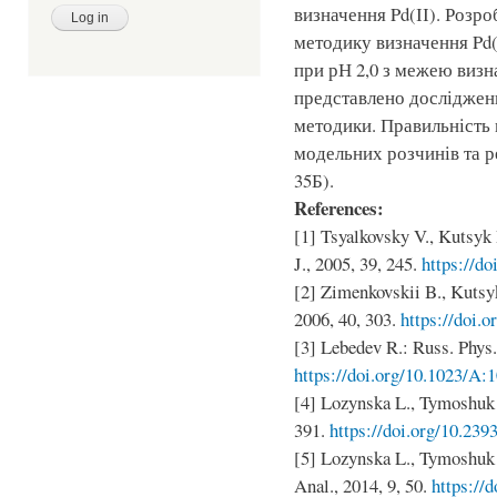
визначення Pd(ІІ). Розр
методику визначення Pd(
при рН 2,0 з межею визна
представлено досліджен
методики. Правильність 
модельних розчинів та р
35Б).
References:
[1] Tsyalkovsky V., Kutsyk 
J., 2005, 39, 245.
https://d
[2] Zimenkovskii B., Kutsyk
2006, 40, 303.
https://doi.
[3] Lebedev R.: Russ. Phys. 
https://doi.org/10.1023/A
[4] Lozynska L., Tymoshuk 
391.
https://doi.org/10.239
[5] Lozynska L., Tymoshuk
Anal., 2014, 9, 50.
https://