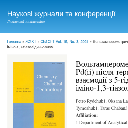
Ski
mai
Наукові журнали та конференції
con
Львівської політехніки
Головна
»
ЖХХТ
»
Ch&ChT Vol. 15, No. 3, 2021
» Вольтамперометричне 
You are here
іміно-1,3-тіазолідин-2-оном
Вольтампероме
Pd(ii) після те
взаємодії з 5-г
іміно-1,3-тіаз
Petro Rydchuk1, Oksana La
Tymoshuk1, Taras Chaban3
Affiliation:
1 Department of Analytical