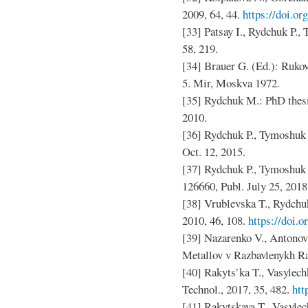
2009, 64, 44.
https://doi.o
[33] Patsay I., Rydchuk P.,
58, 219.
[34] Brauer G. (Ed.): Ruko
5. Mir, Moskva 1972.
[35] Rydchuk M.: PhD thesi
2010.
[36] Rydchuk P., Tymoshuk 
Oct. 12, 2015.
[37] Rydchuk P., Tymoshuk 
126660, Publ. July 25, 2018
[38] Vrublevska T., Rydchuk
2010, 46, 108.
https://doi.
[39] Nazarenko V., Antonov
Metallov v Razbavlenykh R
[40] Rakyts’ka T., Vasylechk
Technol., 2017, 35, 482.
htt
[41] Rakytskaya T., Vasylec