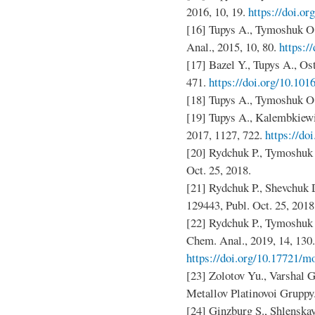
2016, 10, 19.
https://doi.or
[16] Tupys A., Tymoshuk O
Anal., 2015, 10, 80.
https:/
[17] Bazel Y., Tupys A., Ost
471.
https://doi.org/10.101
[18] Tupys A., Tymoshuk O.
[19] Tupys A., Kalembkiewicz
2017, 1127, 722.
https://do
[20] Rydchuk P., Tymoshuk O
Oct. 25, 2018.
[21] Rydchuk P., Shevchuk 
129443, Publ. Oct. 25, 2018
[22] Rydchuk P., Tymoshuk 
Chem. Anal., 2019, 14, 130.
https://doi.org/10.17721/m
[23] Zolotov Yu., Varshal G
Metallov Platinovoi Grupp
[24] Ginzburg S., Shlenskaya