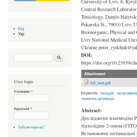
University of Lviv, 6, Kyry
Central Research Laborator
Toxicology, Danylo Halytsk
Pekarska St., 79010 Lviv, 
Eng
Bioinorganic, Physical and
Укр
Lviv National Medical Unive
Ukraine peter_rydchuk@ya
DOI:
Search form
Шукати
https://doi.org/10.23939/ch
Attachment
User login
full_text.pdf
Username
*
Keywords:
паладій
вольтампе
термічна активація
Password
*
Abstract:
Досліджено взаємодію Pd(
тіазолідин-2-оном (ГІТО)
Забули пароль?
Встановлені оптимальні