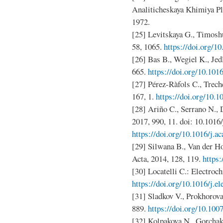
Analiticheskaya Khimiya P
1972.
[25] Levitskaya G., Timoshu
58, 1065.
https://doi.org/
[26] Bas B., Wegiel K., Jed
665.
https://doi.org/10.1016
[27] Pérez-Ràfols C., Treche
167, 1.
https://doi.org/10.1
[28] Ariño C., Serrano N., 
2017, 990, 11. doi: 10.1016
https://doi.org/10.1016/j.a
[29] Silwana B., Van der Ho
Acta, 2014, 128, 119.
https:
[30] Locatelli C.: Electroch
https://doi.org/10.1016/j.el
[31] Sladkov V., Prokhorova
889.
https://doi.org/10.10
[32] Kolpakova N., Gorchak