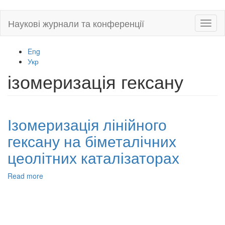
Skip
Наукові журнали та конференції
Toggl
to
naviga
main
content
Eng
Укр
ізомеризація гексану
Ізомеризація лінійного
гексану на біметалічних
цеолітних каталізаторах
Read more
about
Ізомеризація
лінійного
гексану
на