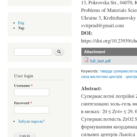
13, Pokrovska Str., 04070, 
Problems of Materials Scie
Ukraine 3, Krzhizhanovsky S
Eng
svitprud@gmail.com
Укр
DOI:
https://doi.org/10.23939/ch
Search form
Шукати
Attachment
full_text.pdf
Keywords:
тверда суперкислота
User login
сила кислотних центрів
центр
Username
*
Abstract:
Суперкислотні потрійні 
синтезовано золь-гель 
Password
*
в межах: 20 ≤ Zr4+ ≤ 29, 6
Суперкислотність ZrO2 
Забули пароль?
формуванням координаці
сильних центрів Льюїса