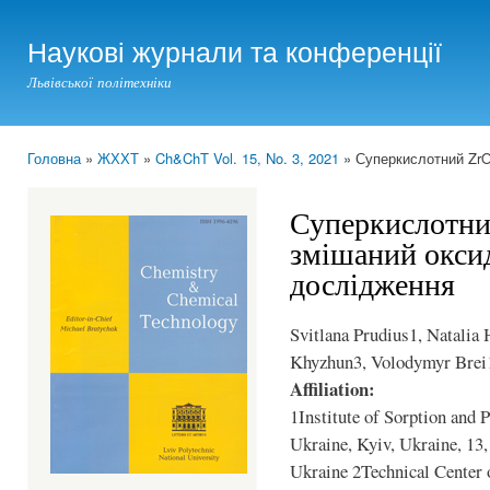
Ski
mai
Наукові журнали та конференції
con
Львівської політехніки
Головна
»
ЖХХТ
»
Ch&ChT Vol. 15, No. 3, 2021
» Суперкислотний ZrO
You are here
Суперкислотн
змішаний оксид
дослідження
Svitlana Prudius1, Natalia
Khyzhun3, Volodymyr Brei
Affiliation:
1Institute of Sorption and
Ukraine, Kyiv, Ukraine, 13
Ukraine 2Technical Center 