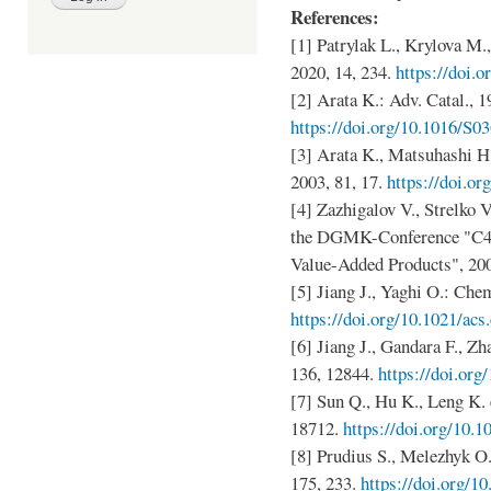
References:
[1] Patrylak L., Krylova M.
2020, 14, 234.
https://doi.
[2] Arata K.: Adv. Catal., 1
https://doi.org/10.1016/S0
[3] Arata K., Matsuhashi H
2003, 81, 17.
https://doi.o
[4] Zazhigalov V., Strelko V
the DGMK-Conference "C4/
Value-Added Products", 200
[5] Jiang J., Yaghi O.: Che
https://doi.org/10.1021/ac
[6] Jiang J., Gandara F., Zh
136, 12844.
https://doi.org
[7] Sun Q., Hu K., Leng K. e
18712.
https://doi.org/10
[8] Prudius S., Melezhyk O.,
175, 233.
https://doi.org/1