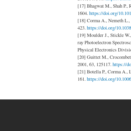
[17] Bhagwat M., Shah P., 
1604.
https://doi.org/10.1
[18] Corma A., Nemeth L., 
423.
https://doi.org/10.10
[19] Moulder J., Stickle W
ray Photoelectron Spectros
Physical Electronics Divis
[20] Guittet M., Crocombett
2001, 63, 125117.
https://
[21] Botella P., Corma A., L
161.
https://doi.org/10.100