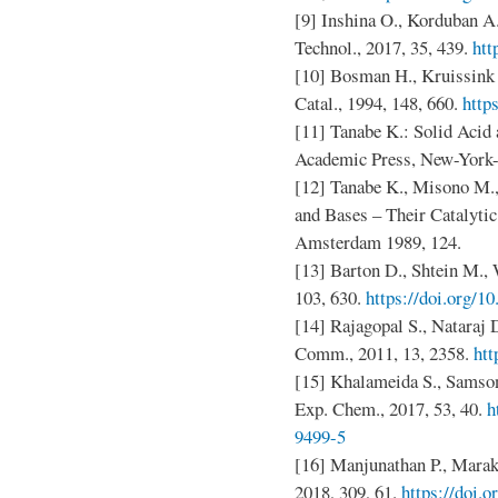
[9] Inshina O., Korduban A.,
Technol., 2017, 35, 439.
htt
[10] Bosman H., Kruissink E
Catal., 1994, 148, 660.
http
[11] Tanabe K.: Solid Acid 
Academic Press, New-York
[12] Tanabe K., Misono M.,
and Bases – Their Catalytic 
Amsterdam 1989, 124.
[13] Barton D., Shtein M., 
103, 630.
https://doi.org/1
[14] Rajagopal S., Nataraj D
Comm., 2011, 13, 2358.
htt
[15] Khalameida S., Samson
Exp. Chem., 2017, 53, 40.
h
9499-5
[16] Manjunathan P., Marakat
2018, 309, 61.
https://doi.o