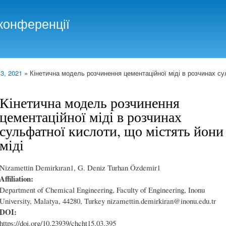
Skip to
main
конференції
content
 3, 2021
» Кінетична модель розчинення цементаційної міді в розчинах су
Кінетична модель розчинення
цементаційної міді в розчинах
сульфатної кислоти, що містять йони
міді
Nizamettin Demirkıran1, G. Deniz Turhan Özdemir1
Affiliation:
Department of Chemical Engineering, Faculty of Engineering, Inonu
University, Malatya, 44280, Turkey nizamettin.demirkiran@inonu.edu.tr
DOI:
https://doi.org/10.23939/chcht15.03.395