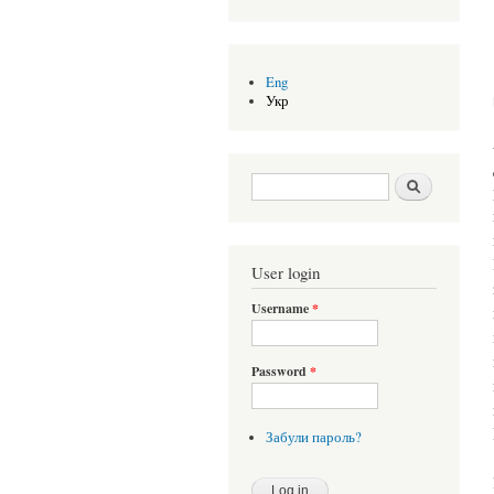
Eng
Укр
Search form
Шукати
User login
Username
*
Password
*
Забули пароль?