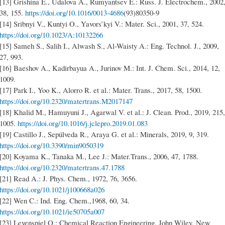
[13] Grishina E., Udalova A., Rumyantsev E.: Russ. J. Electrochem., 2002
38, 155.
https://doi.org/10.1016/0013-4686
(93)80350-9
[14] Sribnyi V., Kuntyi O., Yavors’kyi V.: Mater. Sci., 2001, 37, 524.
https://doi.org/10.1023/A:10132266
[15] Sameh S., Salih I., Alwash S., Al-Waisty A.: Eng. Technol. J., 2009,
27, 993.
[16] Baeshov A., Kadirbayua A., Jurinov M.: Int. J. Chem. Sci., 2014, 12,
1009.
[17] Park I., Yoo K., Alorro R. et al.: Mater. Trans., 2017, 58, 1500.
https://doi.org/10.2320/matertrans.M2017147
[18] Khalid M., Hamuyuni J., Agarwal V. et al.: J. Clean. Prod., 2019, 215,
1005.
https://doi.org/10.1016/j.jclepro.2019.01.083
[19] Castillo J., Sepúlveda R., Araya G. et al.: Minerals, 2019, 9, 319.
https://doi.org/10.3390/min9050319
[20] Koyama K., Tanaka M., Lee J.: Mater.Trans., 2006, 47, 1788.
https://doi.org/10.2320/matertrans.47.1788
[21] Read A.: J. Phys. Chem., 1972, 76, 3656.
https://doi.org/10.1021/j100668a026
[22] Wen C.: Ind. Eng. Chem.,1968, 60, 34.
https://doi.org/10.1021/ie50705a007
[23] Levenspiel O.: Chemical Reaction Engineering. John Wiley, New