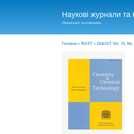
Наукові журнали та 
Львівської політехніки
Головна
»
ЖХХТ
»
Ch&ChT Vol. 15, No.
You are here