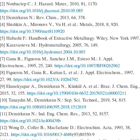
[2] Noubactep C.: J. Hazard. Mater., 2010, 81, 1170.
https://doi.org/10.1016/j.jhazmat.2010.05.085
[3] Demirkıran N.: Rev. Chim., 2013, 64, 378.
[4] Shishkin A., Mironovs V., Vu H. et al.: Metals, 2018, 8, 920.
https://doi.org/10.3390/met8110920
[5] Habashi F.: Handbook of Extractive Metallurgy. Wiley, New York 1997.
[6] Karavasteva M.: Hydrometallurgy, 2005, 76, 149.
https://doi.org/10.1016/j.hydromet.2004.10.003
[7] Gana R., Figueroa M., Sanchez J.M., Esteso M.: J. Appl.
Electrochem., 1995, 25, 240.
https://doi.org/10.1007/BF00262962
[8] Figueroa M., Gana R., Kattan L. et al.: J. Appl. Electrochem., 1997,
27, 99.
https://doi.org/10.1023/A:10264792
[9] Ekmekyapar A., Demirkıran N., Künkül A. et al.: Braz. J. Chem. Eng.,
2015, 32, 155.
https://doi.org/10.1590/0104-6632.20150321s00003211
[10] Tanaydın M., Demirkıran N.: Sep. Sci. Technol., 2019, 54, 815.
https://doi.org/10.1080/01496395.2018.1512619
[11] Demirkıran N.: Ind. Eng. Chem. Res., 2013, 52, 8157.
https://doi.org/10.1021/ie400438b
[12] Wong D., Coller B., Macfarlane D.: Electrochim. Acta, 1993, 38,
2121.
https://doi.org/10.1016/0013-4686
(93)80350-9