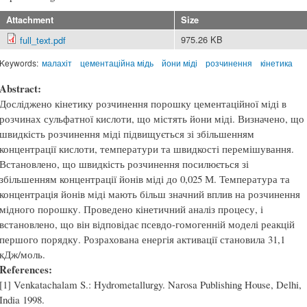
Attachment
Size
975.26 KB
full_text.pdf
Keywords:
малахіт
цементаційна мідь
йони міді
розчинення
кінетика
Abstract:
Досліджено кінетику розчинення порошку цементаційної міді в
розчинах сульфатної кислоти, що містять йони міді. Визначено, що
швидкість розчинення міді підвищується зі збільшенням
концентрації кислоти, температури та швидкості перемішування.
Встановлено, що швидкість розчинення посилюється зі
збільшенням концентрації йонів міді до 0,025 М. Температура та
концентрація йонів міді мають більш значний вплив на розчинення
мідного порошку. Проведено кінетичний аналіз процесу, і
встановлено, що він відповідає псевдо-гомогенній моделі реакцій
першого порядку. Розрахована енергія активації становила 31,1
кДж/моль.
References:
[1] Venkatachalam S.: Hydrometallurgy. Narosa Publishing House, Delhi,
India 1998.