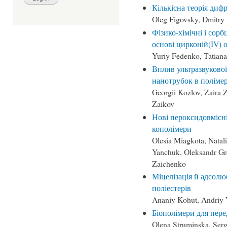
Кількісна теорія диф
Oleg Figovsky, Dmitry 
Фізико-хімічні і сорб
основі цирконій(IV) 
Yuriy Fedenko, Tatiana
Вплив ультразвукової
нанотрубок в поліме
Georgii Kozlov, Zaira 
Zaikov
Нові пероксидовмісні
кополімери
Olesia Miagkota, Natal
Yanchuk, Oleksandr Gr
Zaichenko
Міцелізація й адсолю
поліестерів
Ananiy Kohut, Andriy 
Біополімери для пере
Olena Struminska, Serg