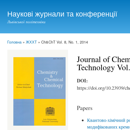
Ski
mai
Наукові журнали та конференції
con
Львівської політехніки
Головна
»
ЖХХТ
» Ch&ChT Vol. 8, No. 1, 2014
You are here
Journal of Che
Technology Vol.
DOI:
https://doi.org/10.23939/ch
Papers
Квантово-хімічний р
модифікованих кремн