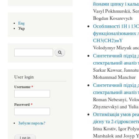
йонами цинку і каль
Vasyl Pokhmurskii, Se
Bogdan Kosarevych
Eng
Особливості 1Н і 13С
Укр
функціоналізованих л
СН3(СН2)mY
Volodymyr Mizyuk an
Search form
Шукати
Синтетичний підхід 
спектральний аналіз 
Sarkar Kawsar, Jannat
Mohammad Manchur
User login
Синтетичний підхід 
Username
*
спектральний аналіз 
Roman Nebesnyi, Volod
Password
*
Zhyznevskyi and Yuli
Оптимізація умов реак
дієну та 2-гідроксие
Забули пароль?
Irina Kostiv, Igor Poly
Marshalok and Josyp Y