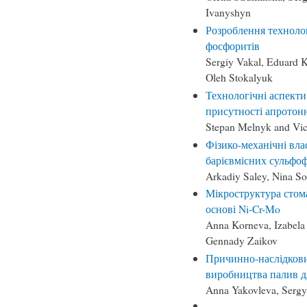
Ivanyshyn
Розроблення техноло
фосфоритів
Sergiy Vakal, Eduard 
Oleh Stokalyuk
Технологічні аспекти
присутності апротонн
Stepan Melnyk and Vic
Фізико-механічні вла
барієвмісних сульфо
Arkadiy Saley, Nina So
Мікроструктура стом
основі Ni-Cr-Mo
Anna Korneva, Izabela 
Gennady Zaikov
Причинно-наслідкови
виробництва палив д
Anna Yakovleva, Sergy