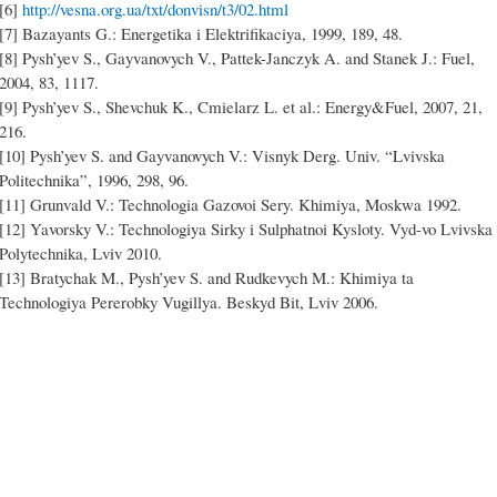
[6]
http://vesna.org.ua/txt/donvisn/t3/02.html
[7] Bazayants G.: Energetika i Elektrifikaciya, 1999, 189, 48.
[8] Pysh’yev S., Gayvanovych V., Pattek-Janczyk A. and Stanek J.: Fuel,
2004, 83, 1117.
[9] Pysh’yev S., Shevchuk K., Cmielarz L. et al.: Energy&Fuel, 2007, 21,
216.
[10] Pysh’yev S. and Gayvanovych V.: Visnyk Derg. Univ. “Lvivska
Politechnika”, 1996, 298, 96.
[11] Grunvald V.: Technologia Gazovoi Sery. Khimiya, Moskwa 1992.
[12] Yavorsky V.: Technologiya Sirky i Sulphatnoi Kysloty. Vyd-vo Lvivska
Polytechnika, Lviv 2010.
[13] Bratychak M., Pysh’yev S. and Rudkevych M.: Khimiya ta
Technologiya Pererobky Vugillya. Beskyd Bit, Lviv 2006.