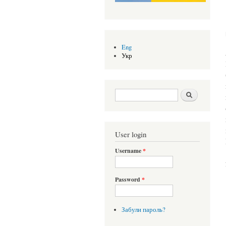
Eng
Укр
Search form
Шукати
User login
Username
*
Password
*
Забули пароль?