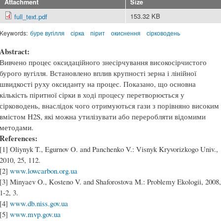
Attachment
Size
153.32 KB
full_text.pdf
Keywords:
буре вугілля
сірка
пірит
окиснення
сірководень
Abstract:
Вивчено процес оксидаційного знесірчування високосірчистого
бурого вугілля. Встановлено вплив крупності зерна і лінійної
швидкості руху оксиданту на процес. Показано, що основна
кількість піритної сірки в ході процесу перетворюється у
сірководень, внаслідок чого отримуються гази з порівняно високим
вмістом H2S, які можна утилізувати або переробляти відомими
методами.
References:
[1] Oliynyk T., Egurnov O. and Panchenko V.: Visnyk Kryvorizkogo Univ.,
2010, 25, 112.
[2]
www.lowcarbon.org.ua
[3] Minyaev O., Kosteno V. and Shaforostova M.: Problemy Ekologii, 2008,
1-2, 3.
[4]
www.db.niss.gov.ua
[5]
www.mvp.gov.ua