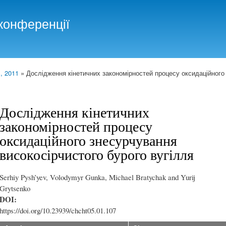
Skip to
main
конференції
content
, 2011
» Дослідження кінетичних закономірностей процесу оксидаційного
Дослідження кінетичних
закономірностей процесу
оксидаційного знесурчування
високосірчистого бурого вугілля
Serhiy Pysh’yev, Volodymyr Gunka, Michael Bratychak and Yurij
Grytsenko
DOI:
https://doi.org/10.23939/chcht05.01.107