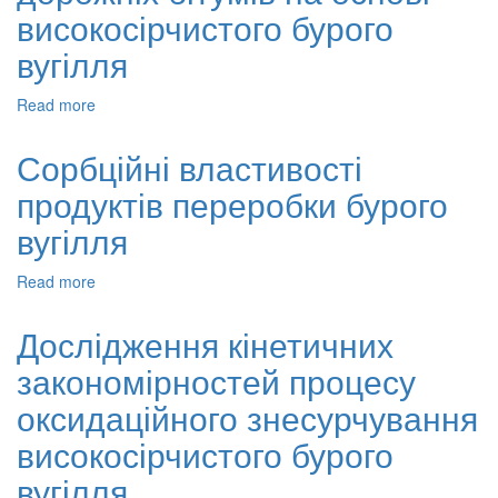
в
високосірчистого бурого
умовах
гідрокавітаційного
вугілля
впливу
Read more
about
пластифікуючий
додаток
Сорбційні властивості
до
продуктів переробки бурого
дорожніх
бітумів
вугілля
на
основі
Read more
about
високосірчистого
Сорбційні
бурого
властивості
вугілля
Дослідження кінетичних
продуктів
закономірностей процесу
переробки
бурого
оксидаційного знесурчування
вугілля
високосірчистого бурого
вугілля