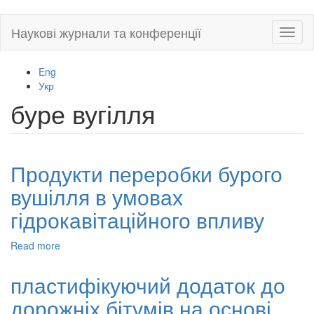
Skip
Наукові журнали та конференції
Toggl
to
naviga
main
content
Eng
Укр
буре вугілля
Продукти переробки бурого
вушілля в умовах
гідрокавітаційного впливу
Read more
about
Продукти
переробки
пластифікуючий додаток до
бурого
дорожніх бітумів на основі
вушілля