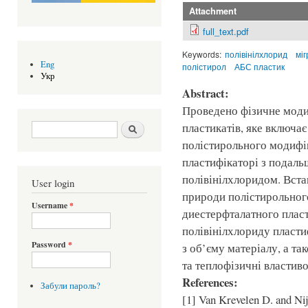
Attachment
full_text.pdf
Keywords:
полівінілхлорид
міг
Eng
полістирол
АБС пластик
Укр
Abstract:
Проведено фізичне моди
Search form
Шукати
пластикатів, яке включа
полістирольного модифі
пластифікаторі з подал
полівінілхлоридом. Вста
User login
природи полістирольног
Username
*
диестерфталатного плас
полівінілхлориду пласти
Password
*
з об’єму матеріалу, а та
та теплофізичні властив
References:
Забули пароль?
[1] Van Krevelen D. and Nij