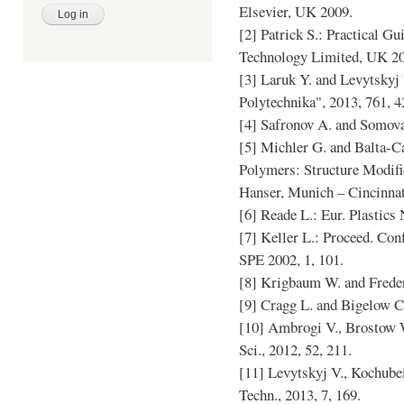
Elsevier, UK 2009.
[2] Patrick S.: Practical Gu
Technology Limited, UK 2
[3] Laruk Y. and Levytskyj
Polytechnika", 2013, 761, 4
[4] Safronov A. and Somova 
[5] Michler G. and Balta-C
Polymers: Structure Modifi
Hanser, Munich – Cincinnat
[6] Reade L.: Eur. Plastics 
[7] Keller L.: Proceed. Confe
SPE 2002, 1, 101.
[8] Krigbaum W. and Frederi
[9] Cragg L. and Bigelow C.
[10] Ambrogi V., Brostow W
Sci., 2012, 52, 211.
[11] Levytskyj V., Kochub
Techn., 2013, 7, 169.