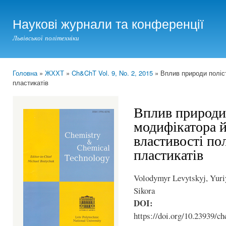
Ski
mai
Наукові журнали та конференції
con
Львівської політехніки
Головна
»
ЖХХТ
»
Ch&ChT Vol. 9, No. 2, 2015
» Вплив природи поліс
You are here
пластикатів
Вплив природи
модифікатора й
властивості по
пластикатів
Volodymyr Levytskyj, Yuri
Sikora
DOI:
https://doi.org/10.23939/ch