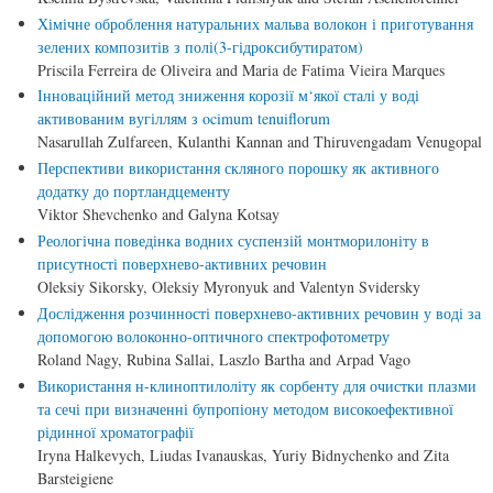
Хімічне оброблення натуральних мальва волокон і приготування
зелених композитів з полі(3-гідроксибутиратом)
Priscila Ferreira de Oliveira and Maria de Fatima Vieira Marques
Інноваційний метод зниження корозії м‘якої сталі у воді
активованим вугіллям з ocimum tenuiflorum
Nasarullah Zulfareen, Kulanthi Kannan and Thiruvengadam Venugopal
Перспективи використання скляного порошку як активного
додатку до портландцементу
Viktor Shevchenko and Galyna Kotsay
Реологічна поведінка водних суспензій монтморилоніту в
присутності поверхнево-активних речовин
Oleksiy Sikorsky, Oleksiy Myronyuk and Valentyn Svidersky
Дослідження розчинності поверхнево-активних речовин у воді за
допомогою волоконно-оптичного спектрофотометру
Roland Nagy, Rubina Sallai, Laszlo Bartha and Arpad Vago
Використання н-клиноптилоліту як сорбенту для очистки плазми
та сечі при визначенні бупропіону методом високоефективної
рідинної хроматографії
Iryna Halkevych, Liudas Ivanauskas, Yuriy Bidnychenko and Zita
Barsteigiene