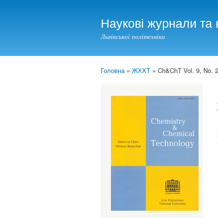
Наукові журнали та 
Львівської політехніки
Головна
»
ЖХХТ
» Ch&ChT Vol. 9, No. 2
You are here