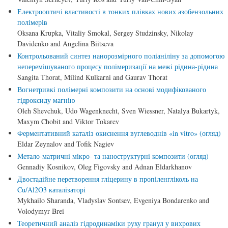
Електрооптичі властивості в тонких плівках нових азобензольних
полімерів
Oksana Krupka, Vitaliy Smokal, Sergey Studzinsky, Nikolay
Davidenko and Angelina Biitseva
Контрольований синтез нанорозмірного поліаніліну за допомогою
неперемішуваного процесу полімеризації на межі рідина-рідина
Sangita Thorat, Milind Kulkarni and Gaurav Thorat
Вогнетривкі полімерні композити на основі модифікованого
гідроксиду магнію
Oleh Shevchuk, Udo Wagenknecht, Sven Wiessner, Natalya Bukartyk,
Maxym Chobit and Viktor Tokarev
Ферментативний каталіз окиснення вуглеводнів «in vitro» (огляд)
Eldar Zeynalov and Tofik Nagiev
Метало-матричні мікро- та наноструктурні композити (огляд)
Gennadiy Kosnikov, Oleg Figovsky and Adnan Eldarkhanov
Двостадійне перетворення гліцерину в пропіленгліколь на
Cu/Al2O3 каталізаторі
Mykhailo Sharanda, Vladyslav Sontsev, Evgeniya Bondarenko and
Volodymyr Brei
Теоретичний аналіз гідродинаміки руху гранул у вихрових