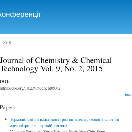
Skip to
main
конференції
content
, 2015
Journal of Chemistry & Chemical
Technology Vol. 9, No. 2, 2015
DOI:
https://doi.org/10.23939/chcht09.02
Eng
Papers
Термодинамічні властивості розчинів етакрилової кислоти в
ацетонітрилі та оцтовій кислоті
Valentyn Serheyev, Yuriy Kos and Yuriy Van-Chin-Syan