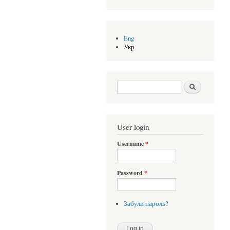
Eng
Укр
Search form
Шукати
User login
Username
*
Password
*
Забули пароль?