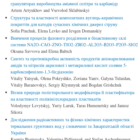
грануляторах виробництва аміачної селітри та карбаміду
Artem Artyukhov and Vsevolod Sklabinskyi
Структура та властивості композитних вуглець-керамічних
покриттів для катодів сучасних хімічних джерел струму
Sofia Pinchuk, Elena Levko and Ievgen Domanskiy
Вивчення процесів фазового розділення в біоактивному склі
системи NA2О–CАO–ZNO–TIO2–ZRO2–AL2O3–B2O3–P2O5–SIO2
Oksana Savvova and Elena Babich
Синтез та протимікробна активність продуктів аніонарилювання
амідів та нітрилів акрилової і метакрилової кислот солями 5-
карбоксифенілен-1,3-бісдіазонію
Vitaliy Yatsyuk, Olena Pokryshko, Zoriana Yaniv, Galyna Tulaidan,
Vitaliy Baranovskyi, Sergiy Klymnyuk and Bogdan Grishchuk
Вплив природи полістирольного модифікатора й пластифікатора
на властивості полівінілхлоридних пластикатів
Volodymyr Levytskyj, Yuriy Laruk, Taras Humenetsky and Janusz
Sikora
Дослідження радіоактивних та фізико-хімічних характеристик
термальних грунтових вод у словаччині та Закарпатській області
України
Kseniia Bystrevska, Valentina Pidlisnyuk and Stefan Aschenbrenner