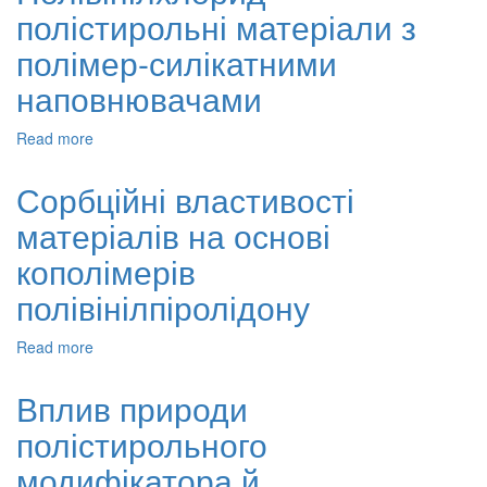
полістирольні матеріали з
та
властивості
полімер-силікатними
термопластів,
що
наповнювачами
містять
полівінілпіролідон
Read more
about
Полівінілхлорид-
полістирольні
Сорбційні властивості
матеріали
матеріалів на основі
з
полімер-
кополімерів
силікатними
наповнювачами
полівінілпіролідону
Read more
about
Сорбційні
властивості
Вплив природи
матеріалів
полістирольного
на
основі
модифікатора й
кополімерів