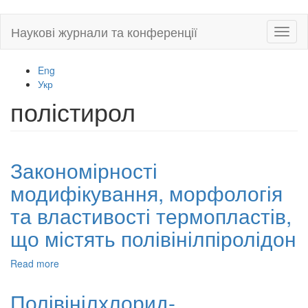
Skip
Наукові журнали та конференції
Toggl
to
naviga
main
content
Eng
Укр
полістирол
Закономірності
модифікування, морфологія
та властивості термопластів,
що містять полівінілпіролідон
Read more
about
Закономірності
модифікування,
Полівінілхлорид-
морфологія