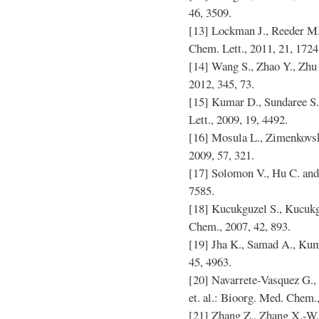
46, 3509.
[13] Lockman J., Reeder M.,
Chem. Lett., 2011, 21, 1724
[14] Wang S., Zhao Y., Zhu 
2012, 345, 73.
[15] Kumar D., Sundaree S.,
Lett., 2009, 19, 4492.
[16] Mosula L., Zimenkovsky
2009, 57, 321.
[17] Solomon V., Hu C. and
7585.
[18] Kucukguzel S., Kucukguz
Chem., 2007, 42, 893.
[19] Jha K., Samad A., Kuma
45, 4963.
[20] Navarrete-Vasquez G.,
et. al.: Bioorg. Med. Chem.
[21] Zhang Z., Zhang X.-W.,