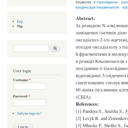
Keywords:
4-тіазолідинон
ізат
конденсація Кньовенагеля
про
Abstract:
Eng
За реакцією N-алкілюванн
Укр
заміщених ізатинів дією 
оксадіазол-2-іл)-ацетамі
похідні оксадіазолу з ті
Search form
Шукати
h фрагментами в молеку
в реакції Кньовенагеля з 
похідними 4-тіазолідино
User login
відповідних 5-іліденпохід
Username
*
синтезованих сполук вив
60 лініях пухлинних клі
(США).
Password
*
References:
[1] Pandeya S., Smitha S., J
Забули пароль?
[2] Lesyk R. and Zimenkovs
[3] Mhaske P., Shelke S., Ja