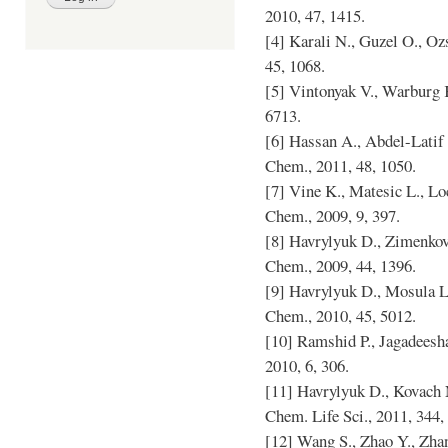
2010, 47, 1415.
[4] Karali N., Guzel O., Oz
45, 1068.
[5] Vintonyak V., Warburg K
6713.
[6] Hassan A., Abdel-Latif F
Chem., 2011, 48, 1050.
[7] Vine K., Matesic L., Lo
Chem., 2009, 9, 397.
[8] Havrylyuk D., Zimenkovs
Chem., 2009, 44, 1396.
[9] Havrylyuk D., Mosula L.
Chem., 2010, 45, 5012.
[10] Ramshid P., Jagadeesha
2010, 6, 306.
[11] Havrylyuk D., Kovach 
Chem. Life Sci., 2011, 344,
[12] Wang S., Zhao Y., Zhan