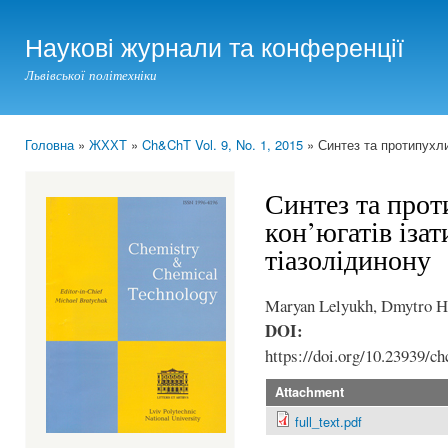
Ski
mai
Наукові журнали та конференції
con
Львівської політехніки
Головна
»
ЖХХТ
»
Ch&ChT Vol. 9, No. 1, 2015
» Синтез та протипухлин
You are here
Синтез та прот
кон’югатів ізат
тіазолідинону
Maryan Lelyukh, Dmytro H
DOI:
https://doi.org/10.23939/ch
Attachment
full_text.pdf