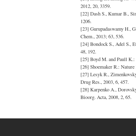
2012, 20, 3359.
[22] Dash S., Kumar B., Sin
1206.
[23] Gurupadaswamy H., Giri
Chem., 2013; 63, 536.
[24] Bondock S., Adel S., E
48, 192.
[25] Boyd M. and Paull K.: 
[26] Shoemaker R.: Nature 
[27] Lesyk R., Zimenkovsky 
Drug Res., 2003, 6, 457.
[28] Karpenko A., Dorovskyk
Bioorg. Acta, 2008, 2, 65.