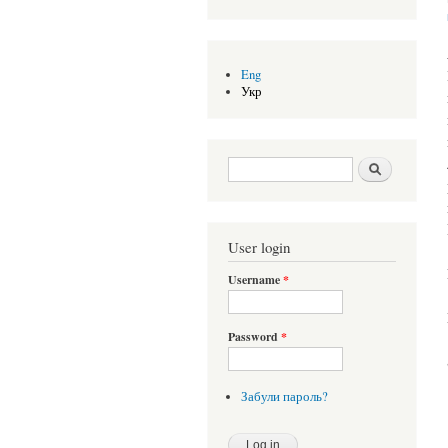
Eng
Укр
Search form
Шукати
User login
Username
*
Password
*
Забули пароль?