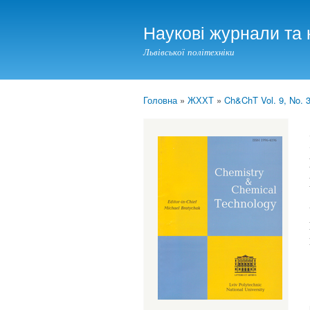
Наукові журнали та 
Львівської політехніки
Головна
»
ЖХХТ
»
Ch&ChT Vol. 9, No. 3
You are here