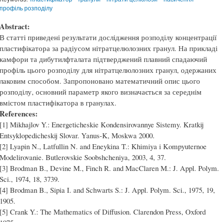
профіль розподілу
Abstract:
В статті приведені результати дослідження розподілу концентрації
пластифікатора за радіусом нітратцелюлозних гранул. На прикладі
камфори та дибутилфталата підтверджений плавний спадаючий
профіль цього розподілу для нітратцелюлозних гранул, одержаних
лаковим способом. Запропоновано математичний опис цього
розподілу, основний параметр якого визначається за середнім
вмістом пластифікатора в гранулах.
References:
[1] Mikhajlov Y.: Energeticheskie Kondensirovannye Sistemy. Kratkij
Entsyklopedicheskij Slovar. Yanus-K, Moskwa 2000.
[2] Lyapin N., Latfullin N. and Eneykina T.: Khimiya i Kompyuternoe
Modelirovanie. Butlerovskie Soobshcheniya, 2003, 4, 37.
[3] Brodman B., Devine M., Finch R. and MacClaren M.: J. Appl. Polym.
Sci., 1974, 18, 3739.
[4] Brodman B., Sipia I. and Schwarts S.: J. Appl. Polym. Sci., 1975, 19,
1905.
[5] Crank Y.: The Mathematics of Diffusion. Clarendon Press, Oxford