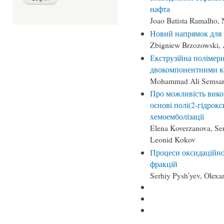
нафта
Joao Batista Ramalho, 
Новий напрямок для 
Zbigniew Brzozowski, 
Екструзійна полімер
двокомпонентними ка
Mohammad Ali Semsarz
Про можливість вико
основі полі(2-гідрок
хемоемболізації
Elena Koverzanova, Se
Leonid Kokov
Процеси оксидаційно
фракцій
Serhiy Pysh’yev, Olex