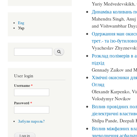
Yuriy Medvedevskikh, 
Динаміка коливань пол
Mahendra Singh, Anuj
Eng
and Vishwambhar Daya
Укр
Oдержання ман окисн
трет.- та ізо-бутилов
Vyacheslav Zhyznevsk
Search form
Шукати
Розклад полімерів в
підхід
Gennady Zaikov and Ma
User login
Хімічні окисники для
Огляд
Username
*
Olexandr Karpenko, Vi
Volodymyr Novikov
Password
*
Вплив провідних пол
діелектричні властив
Shilpa Pande, Deepali 
Забули пароль?
Вплив міжфазних вла
зневоднення асфальт