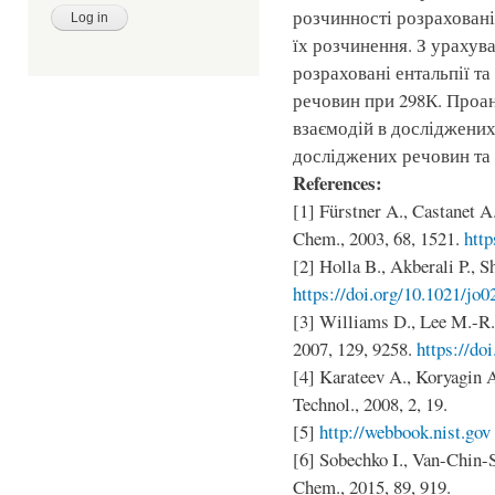
розчинності розраховані 
їх розчинення. З урахув
розраховані ентальпії т
речовин при 298К. Проа
взаємодій в досліджених
досліджених речовин та 
References:
[1] Fürstner A., Castanet A
Chem., 2003, 68, 1521.
http
[2] Holla B., Akberali P., 
https://doi.org/10.1021/jo
[3] Williams D., Lee M.-R.,
2007, 129, 9258.
https://do
[4] Karateev A., Koryagin A
Technol., 2008, 2, 19.
[5]
http://webbook.nist.gov
[6] Sobechko I., Van-Chin-S
Chem., 2015, 89, 919.