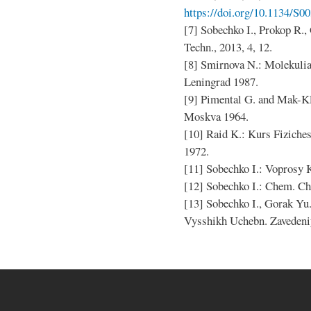
https://doi.org/10.1134/S
[7] Sobechko I., Prokop R.,
Techn., 2013, 4, 12.
[8] Smirnova N.: Molekulia
Leningrad 1987.
[9] Pimental G. and Mak-Kl
Moskva 1964.
[10] Raid K.: Kurs Fiziche
1972.
[11] Sobechko I.: Voprosy K
[12] Sobechko I.: Chem. Che
[13] Sobechko I., Gorak Yu.
Vysshikh Uchebn. Zavedeniy