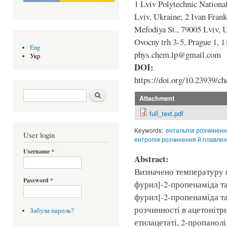
1 Lviv Polytechnic National
Lviv, Ukraine; 2 Ivan Frank
Mefodiya St., 79005 Lviv, U
Ovocny trh 3-5, Prague 1, 
Eng
phys.chem.lp@gmail.com
Укр
DOI:
https://doi.org/10.23939/ch
Search form
Шукати
Attachment
full_text.pdf
Keywords:
ентальпія розчиненн
User login
ентропія розчинення й плавлен
Username
*
Abstract:
Визначено температуру п
Password
*
фурил]-2-пропенаміда та
фурил]-2-пропенаміда та
розчинності в ацетонітри
Забули пароль?
етилацетаті, 2-пропанол