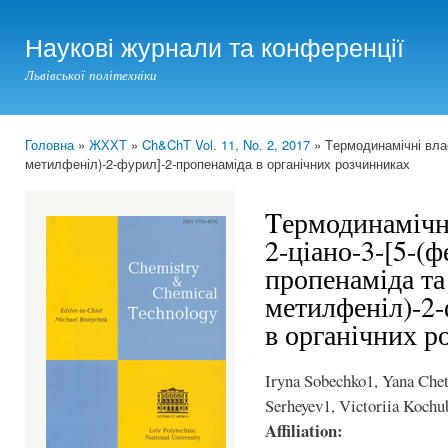
Ski
mai
Наукові журнали та конференції
con
Львівської політехніки
Головна
»
ЖХХТ
»
Ch&ChT Vol. 11, No. 2, 2017
» Tермодинамічні власт
You are here
метилфеніл)-2-фурил]-2-пропенаміда в органічних розчинниках
Tермодинамічні
2-ціано-3-[5-(ф
пропенаміда та 
метилфеніл)-2-
в органічних р
Iryna Sobechko1, Yana Chet
Serheyev1, Victoriia Kochu
Affiliation: