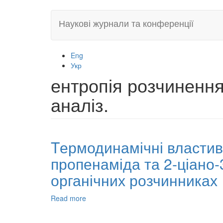
Skip
Наукові журнали та конференції
to
main
content
Eng
Укр
ентропія розчиненн
аналіз.
Tермодинамічні властиво
пропенаміда та 2-ціано-
органічних розчинниках
Read more
about
Tермодинамічні
властивості