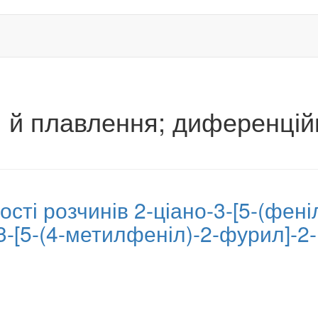
я й плавлення; диференцій
сті розчинів 2-ціано-3-[5-(фені
3-[5-(4-метилфеніл)-2-фурил]-2