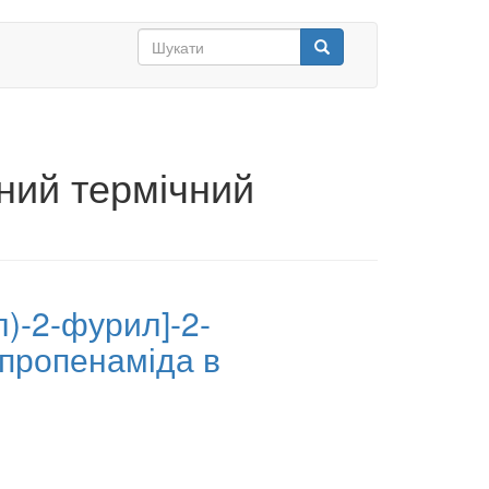
Search
form
Шукати
ний термічний
л)-2-фурил]-2-
-пропенаміда в