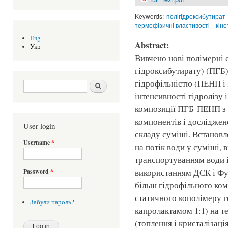
Keywords:
полігідроксибутират
термофізичні властивості
кіне
Eng
Abstract:
Укр
Вивчено нові полімерні с
гідроксибутирату) (ПГБ)
гідрофільністю (ПЕНП і
Search form
Шукати
інтенсивності гідролізу 
композиції ПГБ-ПЕНП з 
компонентів і досліджен
User login
складу суміші. Встанов
Username
*
на потік води у суміші, 
транспортуванням води і
використанням ДСК і Фу
Password
*
більш гідрофільного ком
статичного кополімеру г
Забули пароль?
капролактамом 1:1) на т
(топлення і кристалізац