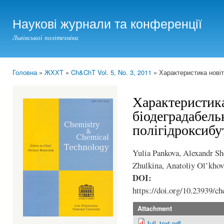
Ski
mai
Наукові журнали та конференції
con
Львівської політехніки
Головна
»
ЖХХТ
»
Ch&ChT Vol. 5, No. 3, 2011
» Характеристика новіт
You are here
Характеристика
біодеградабель
полігідроксибу
Yulia Pankova, Alexandr Sh
Zhulkina, Anatoliy Ol’kho
DOI:
https://doi.org/10.23939/ch
Attachment
full_text.pdf