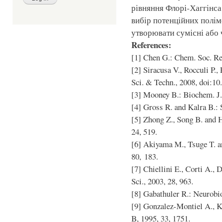
рівняння Флорі-Хаггінс
вибір потенційних полім
утворювати сумісні або 
References:
[1] Chen G.: Chem. Soc. Rev
[2] Siracusa V., Rocculi P.
Sci. & Techn., 2008, doi:10
[3] Mooney B.: Biochem. J.,
[4] Gross R. and Kalra B.: 
[5] Zhong Z., Song B. and 
24, 519.
[6] Akiyama M., Tsuge T. a
80, 183.
[7] Chiellini E., Corti A.,
Sci., 2003, 28, 963.
[8] Gabathuler R.: Neurobio
[9] Gonzalez-Montiel A., K
B, 1995, 33, 1751.