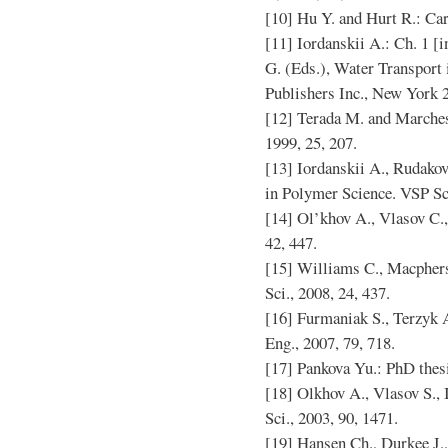
[10] Hu Y. and Hurt R.: Car
[11] Iordanskii A.: Ch. 1 [i
G. (Eds.), Water Transport
Publishers Inc., New York 
[12] Terada M. and Marchess
1999, 25, 207.
[13] Iordanskii A., Rudako
in Polymer Science. VSP Sc
[14] Ol’khov A., Vlasov C., 
42, 447.
[15] Williams C., Macphers
Sci., 2008, 24, 437.
[16] Furmaniak S., Terzyk A
Eng., 2007, 79, 718.
[17] Pankova Yu.: PhD the
[18] Olkhov A., Vlasov S., I
Sci., 2003, 90, 1471.
[19] Hansen Ch., Durkee J.