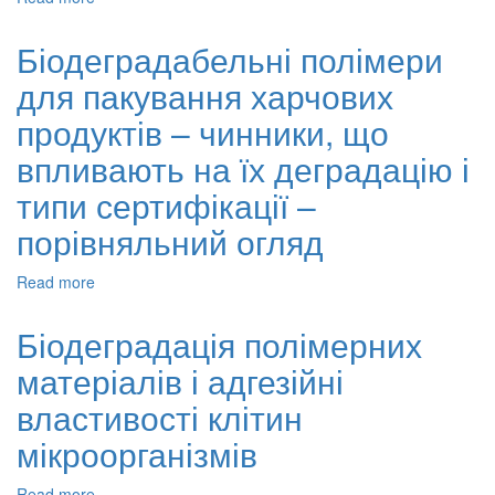
додатками
Характеристика
новітніх
Біодеградабельні полімери
біодеградабельних
для пакування харчових
сумішей
на
продуктів – чинники, що
основі
полігідроксибутирату
впливають на їх деградацію і
типи сертифікації –
порівняльний огляд
Read more
about
Біодеградабельні
полімери
Біодеградація полімерних
для
матеріалів і адгезійні
пакування
харчових
властивості клітин
продуктів
–
мікроорганізмів
чинники,
що
Read more
about