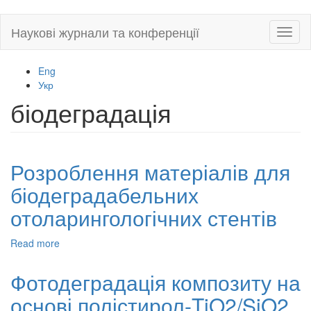
Skip
Наукові журнали та конференції
Toggl
to
naviga
main
content
Eng
Укр
біодеградація
Розроблення матеріалів для
біодеградабельних
отоларингологічних стентів
Read more
about
Розроблення
матеріалів
Фотодеградація композиту на
для
основі полістирол-TiO2/SiO2
біодеградабельних