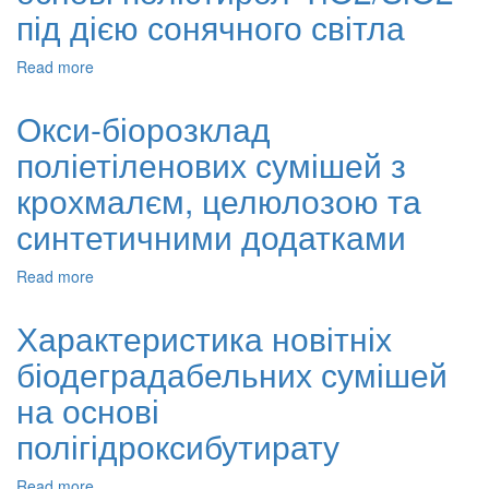
отоларингологічних
під дією сонячного світла
стентів
Read more
about
Фотодеградація
композиту
Окси-біорозклад
на
поліетіленових сумішей з
основі
полістирол-
крохмалєм, целюлозою та
TiO2/SiO2
під
синтетичними додатками
дією
сонячного
Read more
about
світла
Окси-
біорозклад
Характеристика новітніх
поліетіленових
біодеградабельних сумішей
сумішей
з
на основі
крохмалєм,
целюлозою
полігідроксибутирату
та
синтетичними
Read more
about