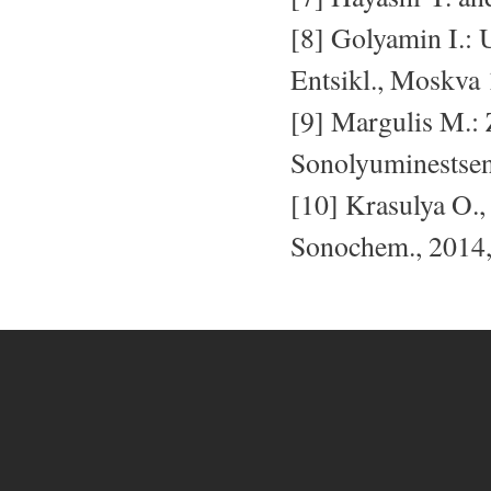
[8] Golyamin I.: 
Entsikl., Moskva
[9] Margulis M.: 
Sonolyuminestsen
[10] Krasulya O., 
Sonochem., 2014,