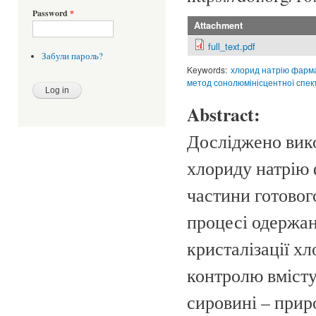
Password
*
Attachment
full_text.pdf
Забули пароль?
Keywords:
хлорид натрію фарм
метод сонолюмінісцентної спект
Abstract:
Досліджено вико
хлориду натрію 
частини готовог
процесі одержан
кристалізації хл
контролю вмісту
сировині – прир