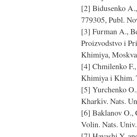
[2] Bidusenko A.,
779305, Publ. Nov
[3] Furman A., Be
Proizvodstvo i P
Khimiya, Moskva
[4] Chmilenko F., 
Khimiya i Khim. T
[5] Yurchenko O.,
Kharkіv. Nats. Un
[6] Baklanov O., 
Volin. Nats. Univ.
[7] Hayashi Y. an