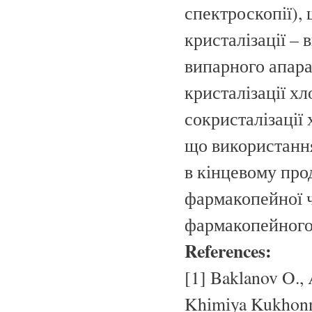
спектроскопії),
кристалізації –
випарного апарат
кристалізації х
сокристалізації
що використання
в кінцевому про
фармакопейної ч
фармакопейного 
References:
[1] Baklanov O., 
Khіmіya Kukhonn