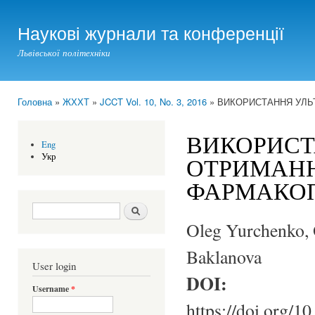
Ski
mai
Наукові журнали та конференції
con
Львівської політехніки
Головна
»
ЖХХТ
»
JCCT Vol. 10, No. 3, 2016
» ВИКОРИСТАННЯ УЛЬ
You are here
ВИКОРИСТ
Eng
Укр
ОТРИМАНН
ФАРМАКОП
Search form
Шукати
Oleg Yurchenko, 
Baklanova
User login
DOI:
Username
*
https://doi.org/1