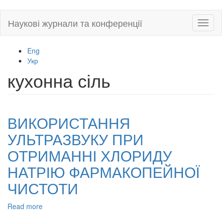
Skip
Наукові журнали та конференції
Toggl
to
naviga
main
content
Eng
Укр
кухонна сіль
ВИКОРИСТАННЯ
УЛЬТРАЗВУКУ ПРИ
ОТРИМАННІ ХЛОРИДУ
НАТРІЮ ФАРМАКОПЕЙНОЇ
ЧИСТОТИ
Read more
about
ВИКОРИСТАННЯ