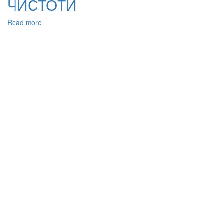
ЧИСТОТИ
Read more
about
ВИКОРИСТАННЯ
УЛЬТРАЗВУКУ
ПРИ
ОТРИМАННІ
ХЛОРИДУ
НАТРІЮ
ФАРМАКОПЕЙНОЇ
ЧИСТОТИ