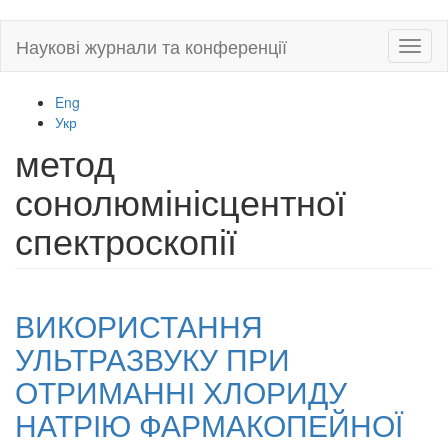
Skip
Наукові журнали та конференції
Toggl
to
naviga
main
content
Eng
Укр
метод
сонолюмінісцентної
спектроскопії
ВИКОРИСТАННЯ
УЛЬТРАЗВУКУ ПРИ
ОТРИМАННІ ХЛОРИДУ
НАТРІЮ ФАРМАКОПЕЙНОЇ