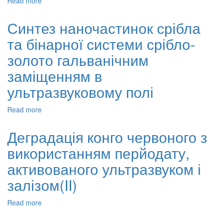
Read more
about
Дослідження
впливу
Синтез наночастинок срібла
ультразвукових
та бінарної системи срібло-
хвиль
на
золото гальванічним
сорбційну
здатність
заміщенням в
збагаченого
ультразвуковому полі
бентоніту
черкаського
родовища
Read more
about
стосовно
Синтез
йонів
наночастинок
Деградація конго червоного з
купруму
срібла
використанням перйодату,
та
бінарної
активованого ультразвуком і
системи
срібло-
залізом(II)
золото
гальванічним
Read more
about
заміщенням
Деградація
в