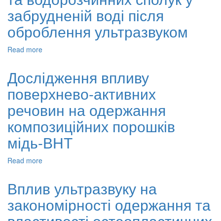
в
забрудненій воді після
розчинах
натрію
оброблення ультразвуком
поліакрилату
в
Read more
about
ультразвуці
Встановлення
закономірностей
Дослідження впливу
зміни
поверхнево-активних
концентрацій
мікроорганізмів
речовин на одержання
та
водорозчинних
композиційних порошків
сполук
мідь-ВНТ
у
забрудненій
воді
Read more
about
після
Дослідження
оброблення
впливу
Вплив ультразвуку на
ультразвуком
поверхнево-
закономірності одержання та
активних
речовин
властивості остеопластичних
на