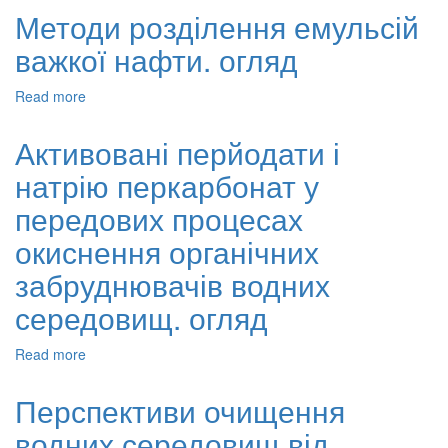
конго
Методи розділення емульсій
ультразвуковому
червоного
полі
важкої нафти. огляд
з
використанням
перйодату,
Read more
about
активованого
Методи
ультразвуком
розділення
Активовані перйодати і
і
емульсій
залізом(II)
натрію перкарбонат у
важкої
нафти.
передових процесах
огляд
окиснення органічних
забруднювачів водних
середовищ. огляд
Read more
about
Активовані
перйодати
Перспективи очищення
і
водних середовищ від
натрію