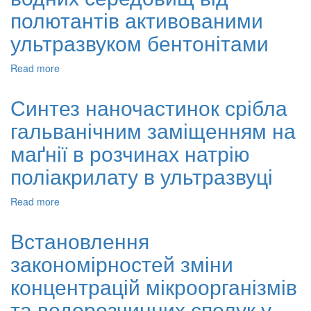
перкарбонат
полютантів активованими
у
передових
ультразвуком бентонітами
процесах
окиснення
Read more
about
органічних
Перспективи
забруднювачів
очищення
Синтез наночастинок срібла
водних
водних
середовищ.
гальванічним заміщенням на
середовищ
огляд
від
маґнії в розчинах натрію
полютантів
активованими
поліакрилату в ультразвуці
ультразвуком
бентонітами
Read more
about
Синтез
наночастинок
Встановлення
срібла
закономірностей зміни
гальванічним
заміщенням
концентрацій мікроорганізмів
на
маґнії
та водорозчинних сполук у