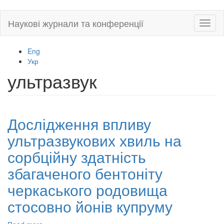
Skip
Наукові журнали та конференції
Toggl
to
naviga
main
content
Eng
Укр
ультразвук
Дослідження впливу
ультразвукових хвиль на
сорбційну здатність
збагаченого бентоніту
черкаського родовища
стосовно йонів купруму