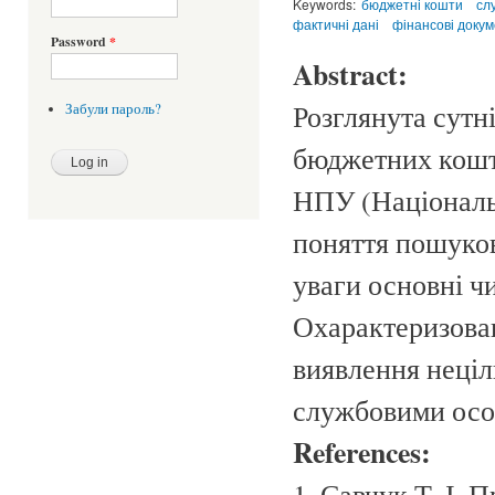
Keywords:
бюджетні кошти
сл
фактичні дані
фінансові доку
Password
*
Abstract:
Розглянута сутн
Забули пароль?
бюджетних кошт
НПУ (Національн
поняття пошуков
уваги основні чи
Охарактеризован
виявлення неці
службовими осо
References:
1. Савчук Т. І. 