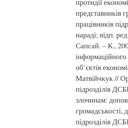
протидії економ
представників г
працівників під
нараді; відп. ре
Сапсай. – К., 20
інформаційного 
об’єктів економ
Матвійчкук // О
підрозділів ДСБ
злочинам: допов
громадськості, 
підрозділів ДСБ