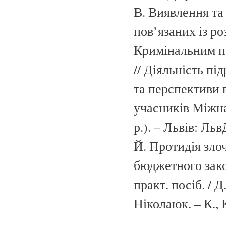
В. Виявлення та
пов’язаних із р
Кримінальним пр
// Діяльність пі
та перспективи 
учасників Міжнар
р.). – Львів: Ль
Й. Протидія зло
бюджетного закон
практ. посіб. / 
Ніколаюк. – К., 