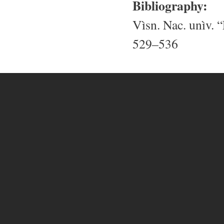
Bibliography:
Vìsn. Nac. unìv. “
529–536