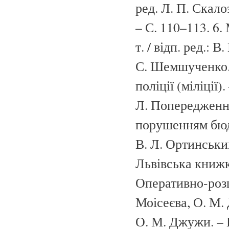
ред. Л. П. Скалоз
– С. 110–113. 6
т. / відп. ред.: 
С. Шемшученко. 
поліції (міліції)
Л. Попередження
порушенням бюдж
В. Л. Ортинський
Львівська книжко
Оперативно-розшу
Моісеєва, О. М. 
О. М. Джужи. – К