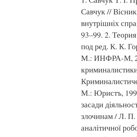
Савчук // Вісни
внутрішніх справ:
93–99. 2. Теори
под ред. К. К. Г
М.: ИНФРА-М, 200
криминалистики: у
Криминалистиче
М.: Юристъ, 1997
засади діяльнос
злочинам / Л. П.
аналітичної роб