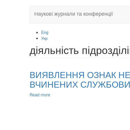
Skip
Наукові журнали та конференції
to
main
content
Eng
Укр
діяльність підрозділі
ВИЯВЛЕННЯ ОЗНАК НЕ
ВЧИНЕНИХ СЛУЖБОВ
Read more
about
ВИЯВЛЕННЯ
ОЗНАК
НЕЦІЛЬОВОГО
ВИКОРИСТАННЯ
БЮДЖЕТНИХ
КОШТІВ,