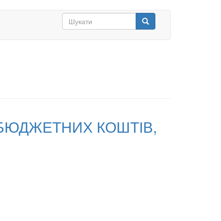
Search
form
Шукати
БЮДЖЕТНИХ КОШТІВ,