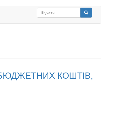
Search
form
Шукати
БЮДЖЕТНИХ КОШТІВ,