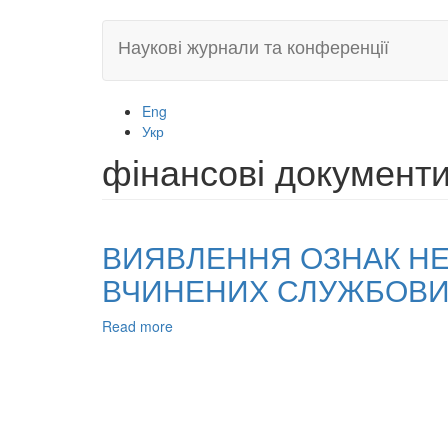
Skip
Наукові журнали та конференції
to
main
content
Eng
Укр
фінансові документ
ВИЯВЛЕННЯ ОЗНАК НЕ
ВЧИНЕНИХ СЛУЖБОВ
Read more
about
ВИЯВЛЕННЯ
ОЗНАК
НЕЦІЛЬОВОГО
ВИКОРИСТАННЯ
БЮДЖЕТНИХ
КОШТІВ,