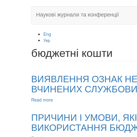
Skip
Наукові журнали та конференції
to
main
content
Eng
Укр
бюджетні кошти
ВИЯВЛЕННЯ ОЗНАК НЕ
ВЧИНЕНИХ СЛУЖБОВ
Read more
about
ВИЯВЛЕННЯ
ОЗНАК
ПРИЧИНИ І УМОВИ, Я
НЕЦІЛЬОВОГО
ВИКОРИСТАННЯ БЮДЖ
ВИКОРИСТАННЯ
БЮДЖЕТНИХ
КОШТІВ,