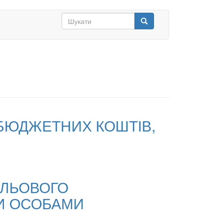
Search
form
Шукати
БЮДЖЕТНИХ КОШТІВ,
ІЛЬОВОГО
И ОСОБАМИ