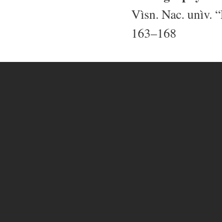
Vìsn. Nac. unìv. “
163–168