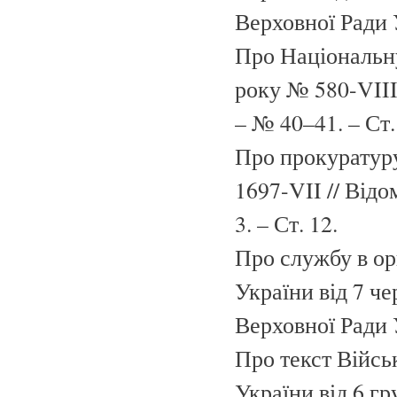
Верховної Ради У
Про Національну
року № 580-VIII 
– № 40–41. – Ст.
Про прокуратуру
1697-VII // Відо
3. – Ст. 12.
Про службу в ор
України від 7 ч
Верховної Ради У
Про текст Війсь
України від 6 гр