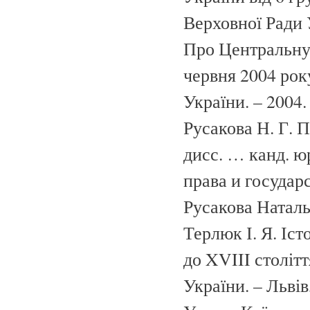
Верховної Ради У
Про Центральну 
червня 2004 рок
України. – 2004. 
Русакова Н. Г. 
дисс. … канд. юр
права и государс
Русакова Наталь
Терлюк І. Я. Іст
до XVIII століття
України. – Львів,