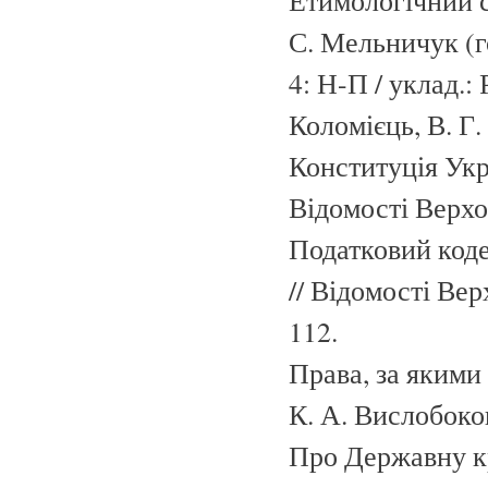
Етимологічний сл
С. Мельничук (гол
4: Н-П / уклад.: 
Коломієць, В. Г.
Конституція Укр
Відомості Верхов
Податковий коде
// Відомості Вер
112.
Права, за якими
К. А. Вислобоков
Про Державну к