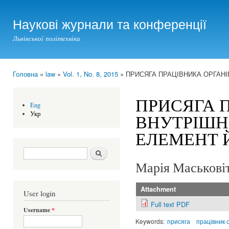
Ski
mai
Наукові журнали та конференції
con
Львівської політехніки
Головна
»
law
»
Vol. 1, No. 8, 2015
» ПРИСЯГА ПРАЦІВНИКА ОРГАНІ
You are here
ПРИСЯГА 
Eng
Укр
ВНУТРІШН
ЕЛЕМЕНТ 
Search form
Шукати
Марія Маськові
Attachment
User login
Full text PDF
Username
*
Keywords:
присяга
працівник 