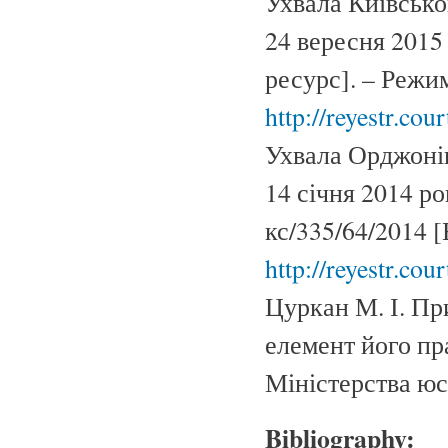
Ухвала Київсько
24 вересня 2015
ресурс]. – Режи
http://reyestr.co
Ухвала Орджонік
14 січня 2014 ро
кс/335/64/2014 
http://reyestr.co
Цуркан М. І. Пр
елемент його пра
Міністерства юст
Bibliography: