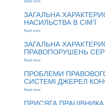
Read more
about
ДІЯЛЬНОСТІ
ДО
ПИТАННЯ
ЗАГАЛЬНА ХАРАКТЕРИ
ПРО
НАСИЛЬСТВА В СІМ’Ї
ПРАВОВІ
ОБМЕЖЕННЯ
ЗАСУДЖЕНИХ
Read more
about
ЯК
ЗАГАЛЬНА
ЕЛЕМЕНТ
ХАРАКТЕРИСТИКА
ЗАГАЛЬНА ХАРАКТЕРИС
ЇХ
СТАТУСУ
ПРАВОВОГО
ПРАВОПОРУШЕНЬ СЕР
СУБ’ЄКТІВ
СТАТУСУ
ПОПЕРЕДЖЕННЯ
НАСИЛЬСТВА
Read more
about
В
ЗАГАЛЬНА
СІМ’Ї
ХАРАКТЕРИСТИКА
ПРОБЛЕМИ ПРАВОВОГО
СТАТУСУ
СИСТЕМІ ДЖЕРЕЛ КОН
СУБ’ЄКТІВ
ПРОФІЛАКТИКИ
ПРАВОПОРУШЕНЬ
Read more
about
СЕРЕД
ПРОБЛЕМИ
ДІТЕЙ
ПРАВОВОГО
ПРИСЯГА ПРАЦІВНИКА
СТАТУСУ