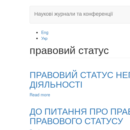
Skip
Наукові журнали та конференції
to
main
content
Eng
Укр
правовий статус
ПРАВОВИЙ СТАТУС НЕ
ДІЯЛЬНОСТІ
Read more
about
ПРАВОВИЙ
СТАТУС
ДО ПИТАННЯ ПРО ПРА
НЕПРИБУТКОВИХ
ПРАВОВОГО СТАТУСУ
ОРГАНІЗАЦІЙ
У
ГОСПОДАРСЬКІЙ