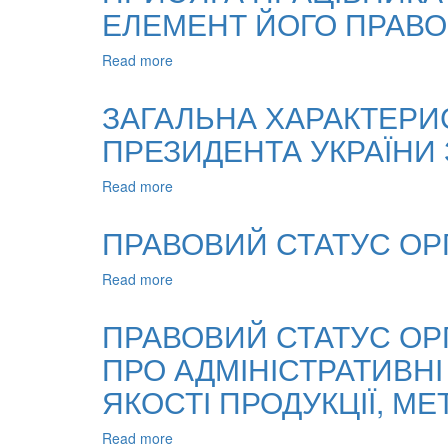
ЕЛЕМЕНТ ЙОГО ПРАВО
МІЖНАРОДНИХ
ДОГОВОРІВ
УКРАЇНИ
Read more
about
У
ПРИСЯГА
СИСТЕМІ
ПРАЦІВНИКА
ЗАГАЛЬНА ХАРАКТЕРИ
ДЖЕРЕЛ
ОРГАНІВ
КОНСТИТУЦІЙНОГО
ПРЕЗИДЕНТА УКРАЇНИ 
ВНУТРІШНІХ
ПРАВА
СПРАВ
УКРАЇНИ
ЯК
Read more
about
СКЛАДОВИЙ
ЗАГАЛЬНА
ЕЛЕМЕНТ
ХАРАКТЕРИСТИКА
ПРАВОВИЙ СТАТУС ОР
ЙОГО
ПРАВОВОГО
ПРАВОВОГО
СТАТУСУ
Read more
about
СТАТУСУ
УПОВНОВАЖЕНОГО
ПРАВОВИЙ
ПРЕЗИДЕНТА
СТАТУС
ПРАВОВИЙ СТАТУС ОР
УКРАЇНИ
ОРГАНІВ
З
ПРО АДМІНІСТРАТИВНІ
МІСЦЕВОГО
ПРАВ
САМОВРЯДУВАННЯ
ДИТИНИ
ЯКОСТІ ПРОДУКЦІЇ, МЕТ
В
УКРАЇНІ
Read more
about