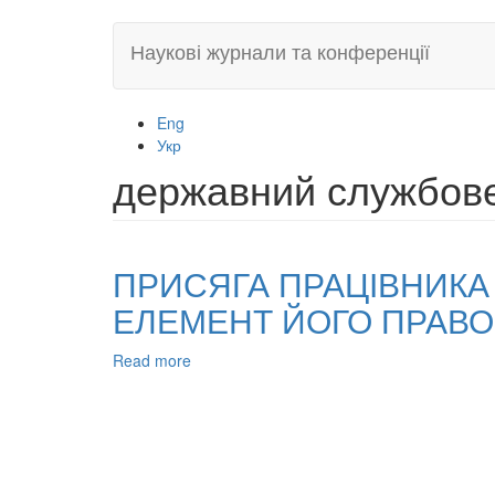
Skip
Наукові журнали та конференції
to
main
content
Eng
Укр
державний службов
ПРИСЯГА ПРАЦІВНИКА
ЕЛЕМЕНТ ЙОГО ПРАВО
Read more
about
ПРИСЯГА
ПРАЦІВНИКА
ОРГАНІВ
ВНУТРІШНІХ
СПРАВ
ЯК