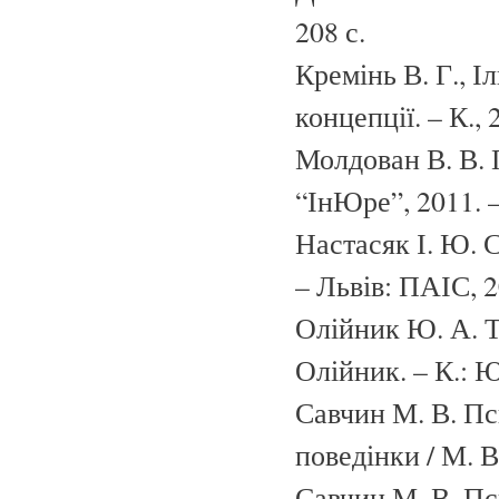
208 с.
Кремінь В. Г., Іл
концепції. – К., 
Молдован В. В. 
“ІнЮре”, 2011. –
Настасяк І. Ю. С
– Львів: ПАІС, 2
Олійник Ю. А. Т
Олійник. – К.: Ю
Савчин М. В. Пс
поведінки / М. В
Савчин М. В. Пси