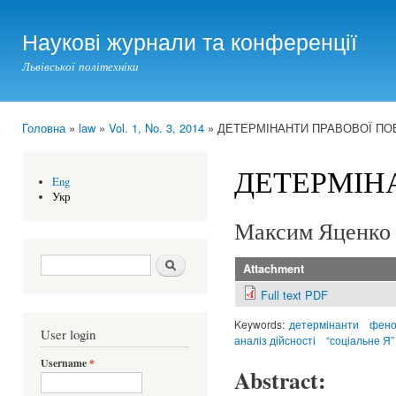
Ski
mai
Наукові журнали та конференції
con
Львівської політехніки
Головна
»
law
»
Vol. 1, No. 3, 2014
» ДЕТЕРМІНАНТИ ПРАВОВОЇ ПО
You are here
ДЕТЕРМІН
Eng
Укр
Максим Яценко
Search form
Шукати
Attachment
Full text PDF
Keywords:
детермінанти
фен
User login
аналіз дійсності
“соціальне Я”
Username
*
Abstract: