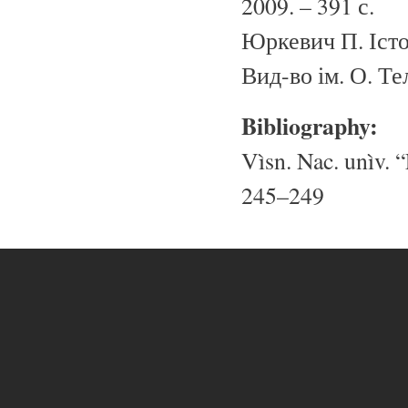
2009. – 391 с.
Юркевич П. Істо
Вид-во ім. О. Тел
Bibliography:
Vìsn. Nac. unìv. “
245–249