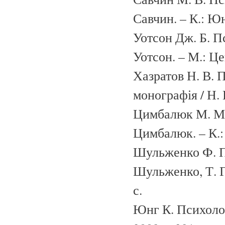
Савчин. – К.: Юн
Уотсон Дж. Б. П
Уотсон. – М.: Це
Хазратов Н. В. 
монографія / Н. 
Цимбалюк М. М. 
Цимбалюк. – К.: 
Шульженко Ф. П.
Шульженко, Т. Г
с.
Юнг К. Психолог