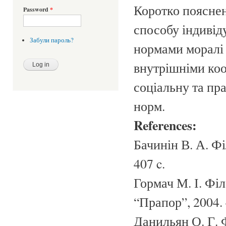
Коротко пояснен
Password
*
способу індивід
Забули пароль?
нормами моралі т
внутрішніми коо
соціальну та пр
норм.
References:
Бачинін В. А. Фі
407 c.
Гормач М. І. Філ
“Прапор”, 2004. 
Данильян О. Г. Ф