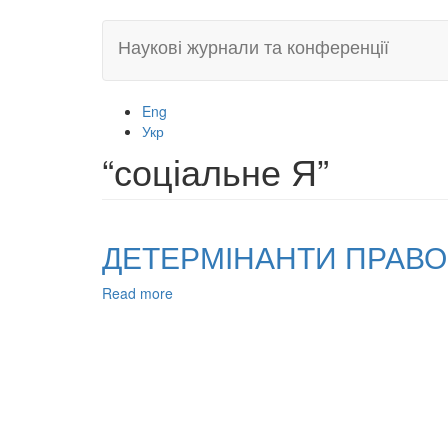
Skip
Наукові журнали та конференції
to
main
content
Eng
Укр
“соціальне Я”
ДЕТЕРМІНАНТИ ПРАВО
Read more
about
ДЕТЕРМІНАНТИ
ПРАВОВОЇ
ПОВЕДІНКИ