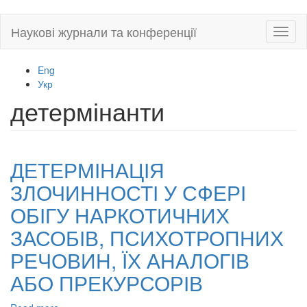
Skip
Наукові журнали та конференції
Toggl
to
naviga
main
content
Eng
Укр
детермінанти
ДЕТЕРМІНАЦІЯ
ЗЛОЧИННОСТІ У СФЕРІ
ОБІГУ НАРКОТИЧНИХ
ЗАСОБІВ, ПСИХОТРОПНИХ
РЕЧОВИН, ЇХ АНАЛОГІВ
АБО ПРЕКУРСОРІВ