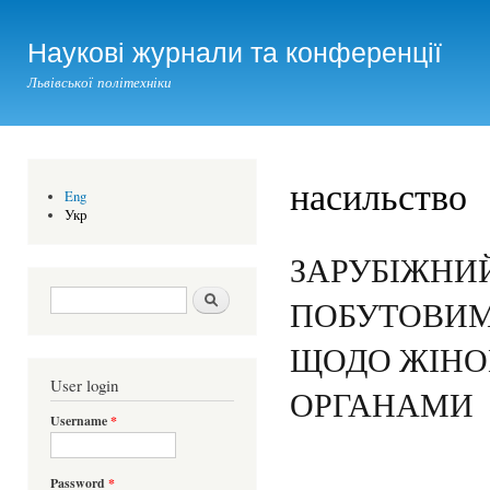
Ski
mai
Наукові журнали та конференції
con
Львівської політехніки
насильство
Eng
Укр
ЗАРУБІЖНИЙ
Search form
Шукати
ПОБУТОВИМ
ЩОДО ЖІНО
User login
ОРГАНАМИ
Username
*
Password
*