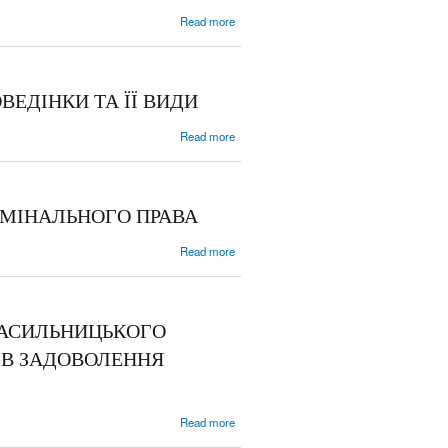
about ЗАРУБІЖНИЙ
Read more
ДОСВІД
РЕГЛАМЕНТАЦІЇ
КРИМІНАЛЬНОЇ
ВІДПОВІДАЛЬНОСТІ
ЕДІНКИ ТА ЇЇ ВИДИ
ЗА ЗЛОЧИНИ,
ОЗНАКОЮ СКЛАДУ
about ПОНЯТТЯ
Read more
ЯКИХ Є
КРИМІНАЛЬНОЇ
НАСИЛЬСТВО
НАСИЛЬНИЦЬКОЇ
ПОВЕДІНКИ ТА ЇЇ
ВИДИ
ИМІНАЛЬНОГО ПРАВА
about ГЕНЕЗИС
Read more
ПОНЯТТЯ
НАСИЛЬСТВА У
ТЕОРІЇ
КРИМІНАЛЬНОГО
НАСИЛЬНИЦЬКОГО
ПРАВА
ІВ ЗАДОВОЛЕННЯ
about
Read more
КРИМІНОЛОГІЧНИЙ