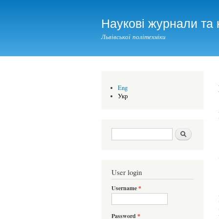
Наукові журнали та 
Львівської політехніки
Eng
Укр
Search form
Шукати
User login
Username
*
Password
*